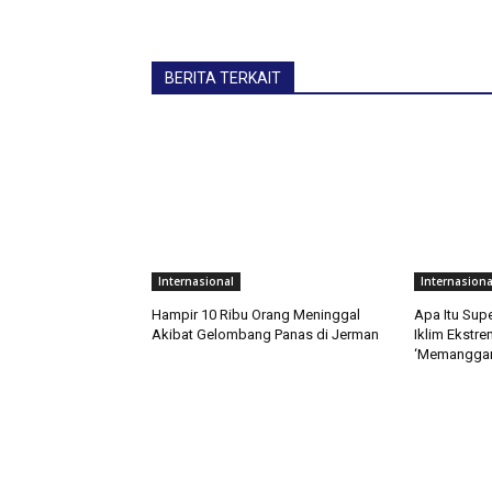
BERITA TERKAIT
Internasional
Internasiona
Hampir 10 Ribu Orang Meninggal
Apa Itu Sup
Akibat Gelombang Panas di Jerman
Iklim Ekstre
‘Memanggan