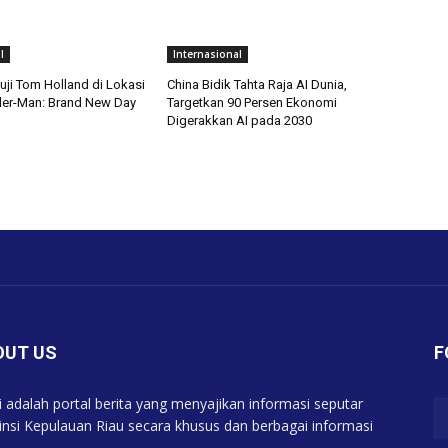
l
Internasional
uji Tom Holland di Lokasi
China Bidik Tahta Raja AI Dunia,
der-Man: Brand New Day
Targetkan 90 Persen Ekonomi
Digerakkan AI pada 2030
OUT US
F
 adalah portal berita yang menyajikan informasi seputar
insi Kepulauan Riau secara khusus dan berbagai informasi