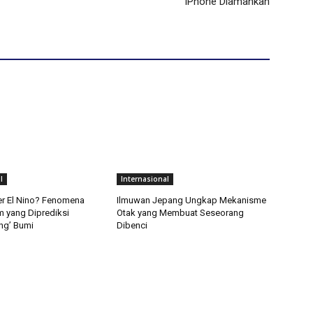
iPhone Diamankan
l
Internasional
er El Nino? Fenomena
Ilmuwan Jepang Ungkap Mekanisme
m yang Diprediksi
Otak yang Membuat Seseorang
g’ Bumi
Dibenci