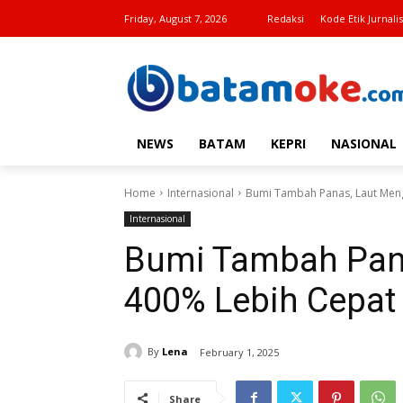
Friday, August 7, 2026
Redaksi
Kode Etik Jurnalis
NEWS
BATAM
KEPRI
NASIONAL
Home
Internasional
Bumi Tambah Panas, Laut Men
Internasional
Bumi Tambah Pan
400% Lebih Cepat
By
Lena
February 1, 2025
Share