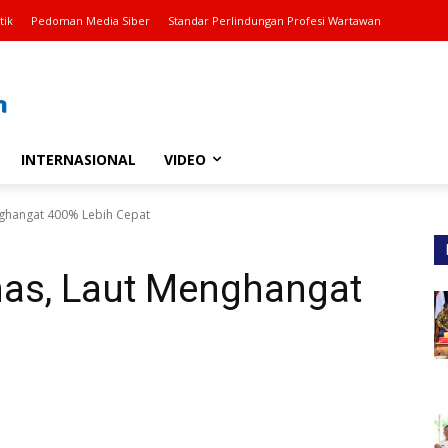
tik
Pedoman Media Siber
Standar Perlindungan Profesi Wartawan
INTERNASIONAL
VIDEO
ghangat 400% Lebih Cepat
as, Laut Menghangat