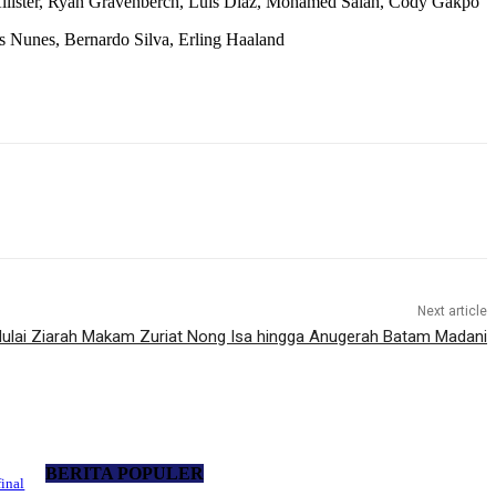
Allister, Ryan Gravenberch, Luis Diaz, Mohamed Salah, Cody Gakpo
s Nunes, Bernardo Silva, Erling Haaland
Next article
ulai Ziarah Makam Zuriat Nong Isa hingga Anugerah Batam Madani
BERITA POPULER
inal