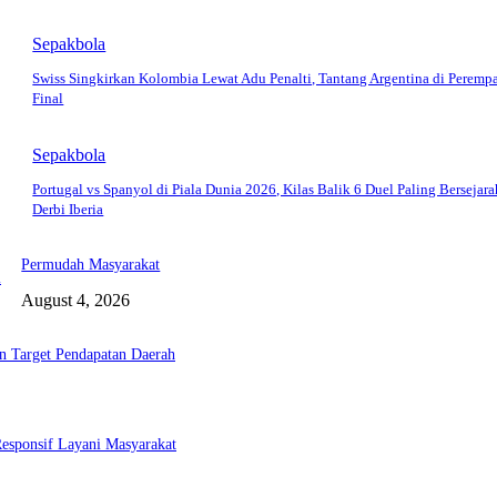
Sepakbola
Swiss Singkirkan Kolombia Lewat Adu Penalti, Tantang Argentina di Peremp
Final
Sepakbola
Portugal vs Spanyol di Piala Dunia 2026, Kilas Balik 6 Duel Paling Bersejara
Derbi Iberia
Permudah Masyarakat
a
August 4, 2026
 Target Pendapatan Daerah
esponsif Layani Masyarakat