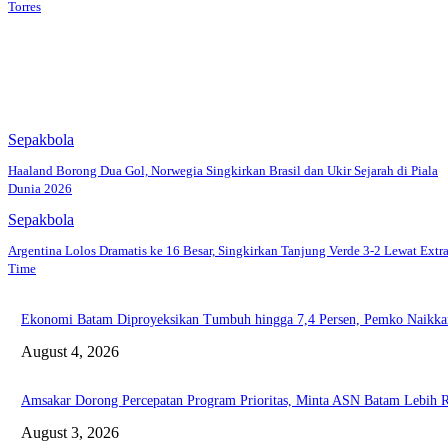
Torres
Sepakbola
Haaland Borong Dua Gol, Norwegia Singkirkan Brasil dan Ukir Sejarah di Piala
Dunia 2026
Sepakbola
Argentina Lolos Dramatis ke 16 Besar, Singkirkan Tanjung Verde 3-2 Lewat Extr
Time
Ekonomi Batam Diproyeksikan Tumbuh hingga 7,4 Persen, Pemko Naikkan
August 4, 2026
Amsakar Dorong Percepatan Program Prioritas, Minta ASN Batam Lebih R
August 3, 2026