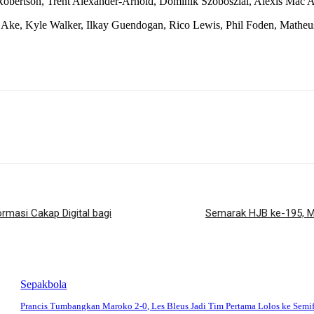
 Robertson, Trent Alexander-Arnold, Dominik Szoboszlai, Alexis Mac 
 Ake, Kyle Walker, Ilkay Guendogan, Rico Lewis, Phil Foden, Matheu
rmasi Cakap Digital bagi
Semarak HJB ke-195, M
Sepakbola
Prancis Tumbangkan Maroko 2-0, Les Bleus Jadi Tim Pertama Lolos ke Semif