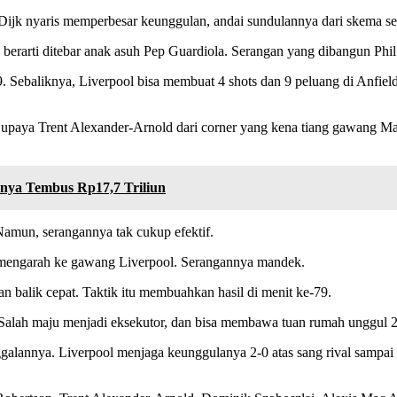
Dijk nyaris memperbesar keunggulan, andai sundulannya dari skema se
 berarti ditebar anak asuh Pep Guardiola. Serangan yang dibangun Phil
. Sebaliknya, Liverpool bisa membuat 4 shots dan 9 peluang di Anfiel
upaya Trent Alexander-Arnold dari corner yang kena tiang gawang Man
nnya Tembus Rp17,7 Triliun
Namun, serangannya tak cukup efektif.
l mengarah ke gawang Liverpool. Serangannya mandek.
 balik cepat. Taktik itu membuahkan hasil di menit ke-79.
 Salah maju menjadi eksekutor, dan bisa membawa tuan rumah unggul 2
galannya. Liverpool menjaga keunggulanya 2-0 atas sang rival sampai p