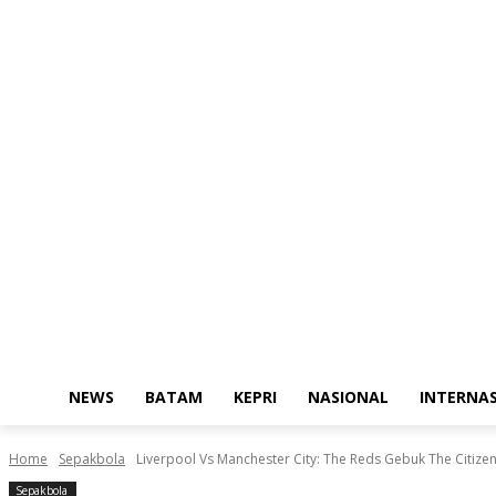
NEWS
BATAM
KEPRI
NASIONAL
INTERNA
Home
Sepakbola
Liverpool Vs Manchester City: The Reds Gebuk The Citizen
Sepakbola