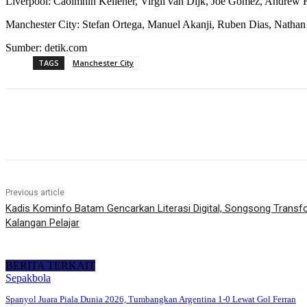
Liverpool: Caoimhin Kelleher, Virgil van Dijk, Joe Gomez, Andrew
Manchester City: Stefan Ortega, Manuel Akanji, Ruben Dias, Nathan
Sumber: detik.com
TAGS
Manchester City
Share
Previous article
Kadis Kominfo Batam Gencarkan Literasi Digital, Songsong Transfo
Kalangan Pelajar
BERITA TERKAIT
Sepakbola
Spanyol Juara Piala Dunia 2026, Tumbangkan Argentina 1-0 Lewat Gol Ferran