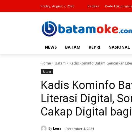
Friday, August 7, 2026
Redaksi
Kode Etik Jurnalis
NEWS
BATAM
KEPRI
NASIONAL
Home
Batam
Kadis Kominfo Batam Gencarkan Litera
Batam
Kadis Kominfo B
Literasi Digital, 
Cakap Digital bag
By
Lena
December 1, 2024