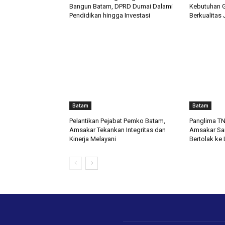
Bangun Batam, DPRD Dumai Dalami
Kebutuhan G
Pendidikan hingga Investasi
Berkualitas 
Batam
Batam
Pelantikan Pejabat Pemko Batam,
Panglima TNI
Amsakar Tekankan Integritas dan
Amsakar Sa
Kinerja Melayani
Bertolak ke