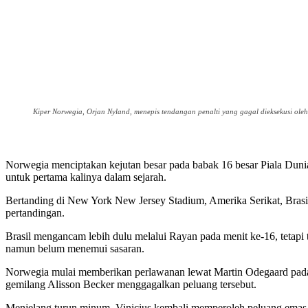
Kiper Norwegia, Orjan Nyland, menepis tendangan penalti yang gagal dieksekus
Norwegia menciptakan kejutan besar pada babak 16 besar Piala Duni
untuk pertama kalinya dalam sejarah.
Bertanding di New York New Jersey Stadium, Amerika Serikat, Brasi
pertandingan.
Brasil mengancam lebih dulu melalui Rayan pada menit ke-16, tetapi
namun belum menemui sasaran.
Norwegia mulai memberikan perlawanan lewat Martin Odegaard pada
gemilang Alisson Becker menggagalkan peluang tersebut.
Menjelang turun minum, Vinicius kembali memperoleh peluang emas, 