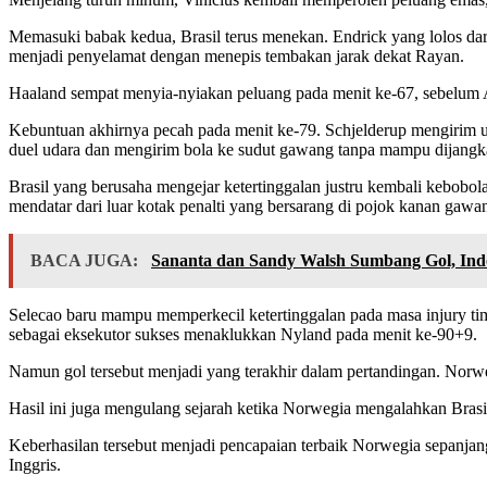
Memasuki babak kedua, Brasil terus menekan. Endrick yang lolos da
menjadi penyelamat dengan menepis tembakan jarak dekat Rayan.
Haaland sempat menyia-nyiakan peluang pada menit ke-67, sebelum 
Kebuntuan akhirnya pecah pada menit ke-79. Schjelderup mengirim u
duel udara dan mengirim bola ke sudut gawang tanpa mampu dijangk
Brasil yang berusaha mengejar ketertinggalan justru kembali kebobol
mendatar dari luar kotak penalti yang bersarang di pojok kanan gaw
BACA JUGA:
Sananta dan Sandy Walsh Sumbang Gol, Indo
Selecao baru mampu memperkecil ketertinggalan pada masa injury ti
sebagai eksekutor sukses menaklukkan Nyland pada menit ke-90+9.
Namun gol tersebut menjadi yang terakhir dalam pertandingan. Norw
Hasil ini juga mengulang sejarah ketika Norwegia mengalahkan Brasi
Keberhasilan tersebut menjadi pencapaian terbaik Norwegia sepanja
Inggris.