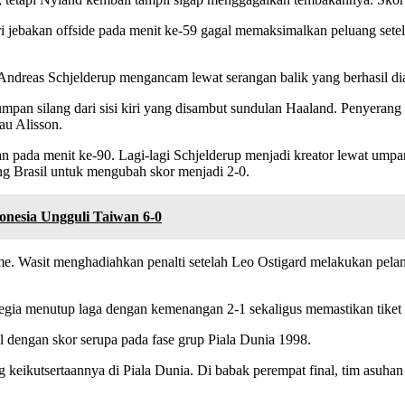
ri jebakan offside pada menit ke-59 gagal memaksimalkan peluang set
Andreas Schjelderup mengancam lewat serangan balik yang berhasil d
mpan silang dari sisi kiri yang disambut sundulan Haaland. Penyeran
au Alisson.
an pada menit ke-90. Lagi-lagi Schjelderup menjadi kreator lewat ump
ang Brasil untuk mengubah skor menjadi 2-0.
nesia Ungguli Taiwan 6-0
me. Wasit menghadiahkan penalti setelah Leo Ostigard melakukan pela
egia menutup laga dengan kemenangan 2-1 sekaligus memastikan tiket 
l dengan skor serupa pada fase grup Piala Dunia 1998.
ng keikutsertaannya di Piala Dunia. Di babak perempat final, tim as