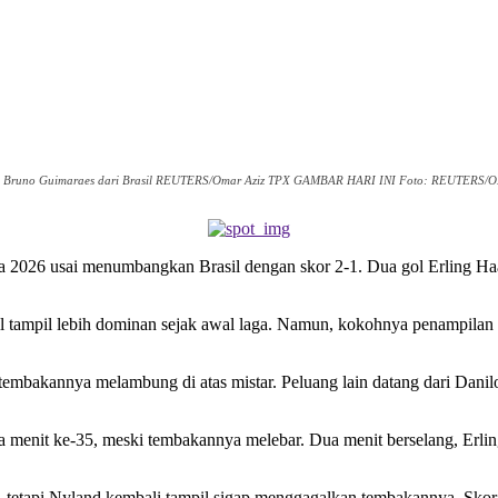
i oleh Bruno Guimaraes dari Brasil REUTERS/Omar Aziz TPX GAMBAR HARI INI Foto: REUTERS
a 2026 usai menumbangkan Brasil dengan skor 2-1. Dua gol Erling Haa
l tampil lebih dominan sejak awal laga. Namun, kokohnya penampilan 
 tembakannya melambung di atas mistar. Peluang lain datang dari Danil
 menit ke-35, meski tembakannya melebar. Dua menit berselang, Er
tetapi Nyland kembali tampil sigap menggagalkan tembakannya. Skor 