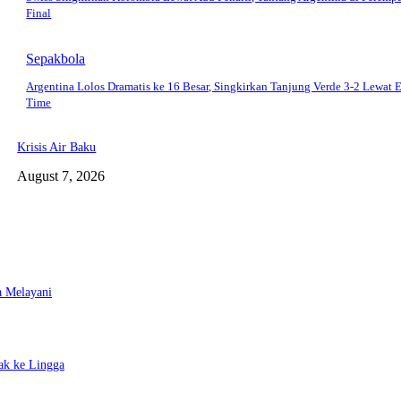
Final
Sepakbola
Argentina Lolos Dramatis ke 16 Besar, Singkirkan Tanjung Verde 3-2 Lewat E
Time
Krisis Air Baku
August 7, 2026
a Melayani
ak ke Lingga