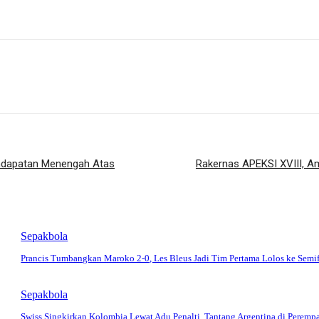
pendapatan Menengah Atas
Rakernas APEKSI XVIII, A
Sepakbola
Prancis Tumbangkan Maroko 2-0, Les Bleus Jadi Tim Pertama Lolos ke Semif
Sepakbola
Swiss Singkirkan Kolombia Lewat Adu Penalti, Tantang Argentina di Peremp