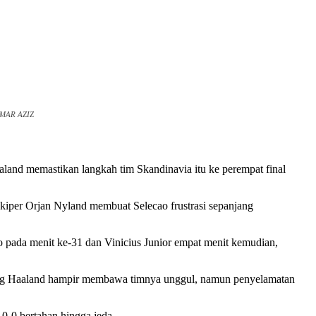
/OMAR AZIZ
land memastikan langkah tim Skandinavia itu ke perempat final
kiper Orjan Nyland membuat Selecao frustrasi sepanjang
o pada menit ke-31 dan Vinicius Junior empat menit kemudian,
ling Haaland hampir membawa timnya unggul, namun penyelamatan
0-0 bertahan hingga jeda.