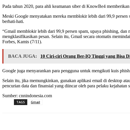
Pada tahun 2020, para ahli keamanan siber di KnowBe4 memberikan 
Meski Google menyatakan mereka memblokir lebih dari 99,9 persen s
berhati-hati.
“Gmail memblokir lebih dari 99,9 persen spam, upaya phishing, dan 
mengklasifikasikan pesan. Selain itu, Gmail secara otomatis meminda
Forbes, Kamis (7/11).
BACA JUGA:
10 Ciri-ciri Orang Ber-IQ Tinggi yang Bisa D
Google juga menyarankan para pengguna untuk mengikuti kuis phis
Selain itu, jika memungkinkan, gunakan aplikasi email di desktop at
pencurian data dan finansial yang diincar oleh para pelaku kejahatan s
Sumber: cnnindonesia.com
TAGS
Gmail
Share