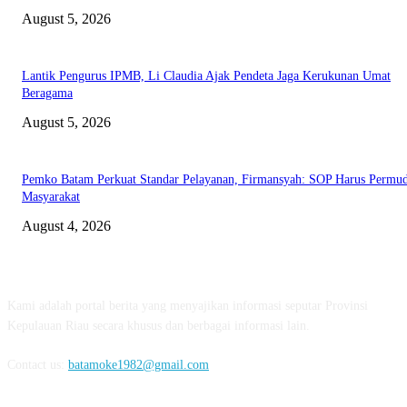
August 5, 2026
Lantik Pengurus IPMB, Li Claudia Ajak Pendeta Jaga Kerukunan Umat
Beragama
August 5, 2026
Pemko Batam Perkuat Standar Pelayanan, Firmansyah: SOP Harus Permu
Masyarakat
August 4, 2026
ABOUT US
Kami adalah portal berita yang menyajikan informasi seputar Provinsi
Kepulauan Riau secara khusus dan berbagai informasi lain.
Contact us:
batamoke1982@gmail.com