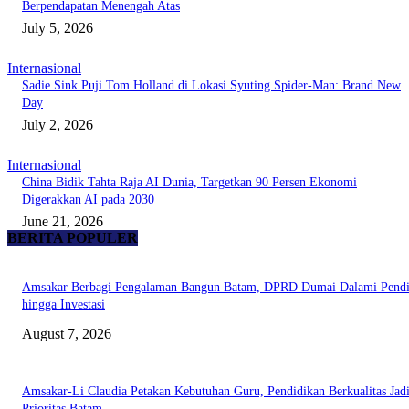
Berpendapatan Menengah Atas
July 5, 2026
Internasional
Sadie Sink Puji Tom Holland di Lokasi Syuting Spider-Man: Brand New
Day
July 2, 2026
Internasional
China Bidik Tahta Raja AI Dunia, Targetkan 90 Persen Ekonomi
Digerakkan AI pada 2030
June 21, 2026
BERITA POPULER
Amsakar Berbagi Pengalaman Bangun Batam, DPRD Dumai Dalami Pendi
hingga Investasi
August 7, 2026
Amsakar-Li Claudia Petakan Kebutuhan Guru, Pendidikan Berkualitas Jad
Prioritas Batam