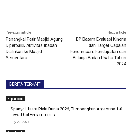
Previous article
Next article
Penangkal Petir Masjid Agung
BP Batam Evaluasi Kinerja
Diperbaiki, Aktivitas Ibadah
dan Target Capaian
Dialihkan ke Masjid
Penerimaan, Pendapatan dan
Sementara
Belanja Badan Usaha Tahun
2024
BERITA TERKAIT
Sepakbola
Spanyol Juara Piala Dunia 2026, Tumbangkan Argentina 1-0
Lewat Gol Ferran Torres
July 22, 2026