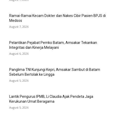
Ramai-Ramai Kecam Dokter dan Nakes Cibir Pasien BPJS di
Medsos
August 7, 2026
Pelantikan Pejabat Pemko Batam, Amsakar Tekankan
Integritas dan Kinerja Melayani
August 6, 2026
Panglima TNI Kunjungi Kepri, Amsakar Sambut di Batam
Sebelum Bertolak ke Lingga
August 5, 2026
Lantik Pengurus IPMB, Li Claudia Ajak Pendeta Jaga
Kerukunan Umat Beragama
August 5, 2026