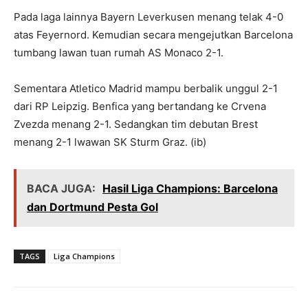
Pada laga lainnya Bayern Leverkusen menang telak 4-0
atas Feyernord. Kemudian secara mengejutkan Barcelona
tumbang lawan tuan rumah AS Monaco 2-1.
Sementara Atletico Madrid mampu berbalik unggul 2-1
dari RP Leipzig. Benfica yang bertandang ke Crvena
Zvezda menang 2-1. Sedangkan tim debutan Brest
menang 2-1 lwawan SK Sturm Graz. (ib)
BACA JUGA:
Hasil Liga Champions: Barcelona
dan Dortmund Pesta Gol
TAGS
Liga Champions