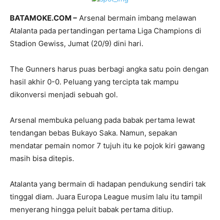
BATAMOKE.COM –
Arsenal bermain imbang melawan
Atalanta pada pertandingan pertama Liga Champions di
Stadion Gewiss, Jumat (20/9) dini hari.
The Gunners harus puas berbagi angka satu poin dengan
hasil akhir 0-0. Peluang yang tercipta tak mampu
dikonversi menjadi sebuah gol.
Arsenal membuka peluang pada babak pertama lewat
tendangan bebas Bukayo Saka. Namun, sepakan
mendatar pemain nomor 7 tujuh itu ke pojok kiri gawang
masih bisa ditepis.
Atalanta yang bermain di hadapan pendukung sendiri tak
tinggal diam. Juara Europa League musim lalu itu tampil
menyerang hingga peluit babak pertama ditiup.