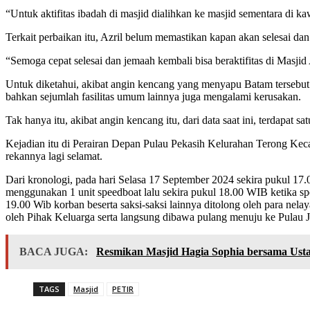
“Untuk aktifitas ibadah di masjid dialihkan ke masjid sementara di
Terkait perbaikan itu, Azril belum memastikan kapan akan selesai dan 
“Semoga cepat selesai dan jemaah kembali bisa beraktifitas di Masj
Untuk diketahui, akibat angin kencang yang menyapu Batam tersebut
bahkan sejumlah fasilitas umum lainnya juga mengalami kerusakan.
Tak hanya itu, akibat angin kencang itu, dari data saat ini, terdapa
Kejadian itu di Perairan Depan Pulau Pekasih Kelurahan Terong K
rekannya lagi selamat.
Dari kronologi, pada hari Selasa 17 September 2024 sekira pukul 
menggunakan 1 unit speedboat lalu sekira pukul 18.00 WIB ketika spe
19.00 Wib korban beserta saksi-saksi lainnya ditolong oleh para nel
oleh Pihak Keluarga serta langsung dibawa pulang menuju ke Pulau
BACA JUGA:
Resmikan Masjid Hagia Sophia bersama Ust
TAGS
Masjid
PETIR