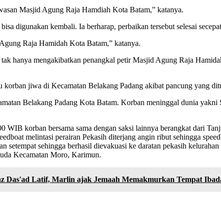
 kawasan Masjid Agung Raja Hamdiah Kota Batam,” katanya.
bisa digunakan kembali. Ia berharap, perbaikan tersebut selesai secepa
id Agung Raja Hamidah Kota Batam,” katanya.
 tak hanya mengakibatkan penangkal petir Masjid Agung Raja Hamidah 
t satu korban jiwa di Kecamatan Belakang Padang akibat pancung yang d
ecamatan Belakang Padang Kota Batam. Korban meninggal dunia yakn
17.00 WIB korban bersama sama dengan saksi lainnya berangkat dari 
edboat melintasi perairan Pekasih diterjang angin ribut sehingga spe
ayan setempat sehingga berhasil dievakuasi ke daratan pekasih keluraha
 Juda Kecamatan Moro, Karimun.
az Das'ad Latif, Marlin ajak Jemaah Memakmurkan Tempat Iba