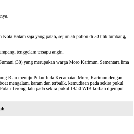
tnya.
Kota Batam saja yang patah, sejumlah pohon di 30 titik tumbang,
itumpangi tenggelam tersapu angin.
i Sumani (38) yang merupakan warga Moro Karimun. Sementara lima
Tanjung Riau menuju Pulau Juda Kecamatan Moro, Karimun dengan
edboat mengalami karam dan terbalik, kemudiaan pada sekira pukul
n Pulau Terong, lalu pada sekira pukul 19.50 WIB korban dijemput
dah