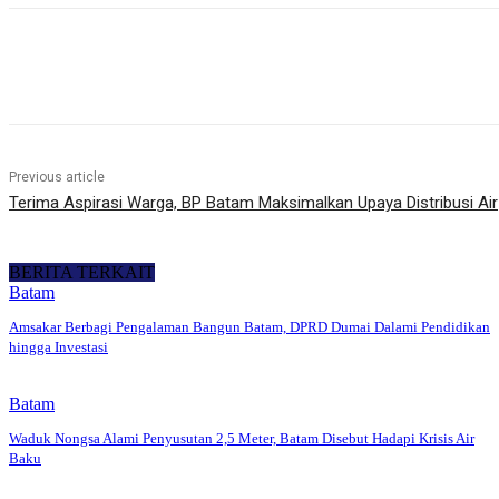
Share
Previous article
Terima Aspirasi Warga, BP Batam Maksimalkan Upaya Distribusi Air
BERITA TERKAIT
Batam
Amsakar Berbagi Pengalaman Bangun Batam, DPRD Dumai Dalami Pendidikan
hingga Investasi
Batam
Waduk Nongsa Alami Penyusutan 2,5 Meter, Batam Disebut Hadapi Krisis Air
Baku