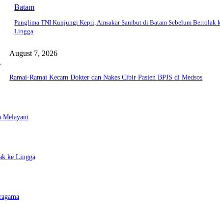
Batam
Panglima TNI Kunjungi Kepri, Amsakar Sambut di Batam Sebelum Bertolak 
Lingga
August 7, 2026
a
Ramai-Ramai Kecam Dokter dan Nakes Cibir Pasien BPJS di Medsos
a Melayani
ak ke Lingga
eragama