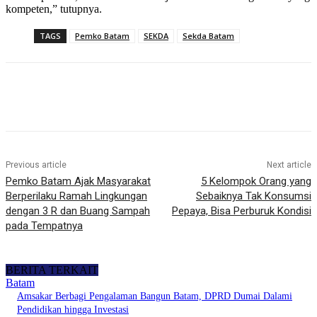
kompeten,” tutupnya.
TAGS
Pemko Batam
SEKDA
Sekda Batam
Previous article
Next article
Pemko Batam Ajak Masyarakat
5 Kelompok Orang yang
Berperilaku Ramah Lingkungan
Sebaiknya Tak Konsumsi
dengan 3 R dan Buang Sampah
Pepaya, Bisa Perburuk Kondisi
pada Tempatnya
BERITA TERKAIT
Batam
Amsakar Berbagi Pengalaman Bangun Batam, DPRD Dumai Dalami
Pendidikan hingga Investasi