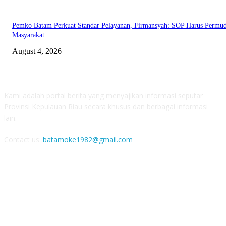
Pemko Batam Perkuat Standar Pelayanan, Firmansyah: SOP Harus Permu
Masyarakat
August 4, 2026
ABOUT US
Kami adalah portal berita yang menyajikan informasi seputar
Provinsi Kepulauan Riau secara khusus dan berbagai informasi
lain.
Contact us:
batamoke1982@gmail.com
FOLLOW US