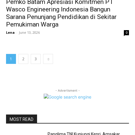
Pemko Batam Apresiasi Komitmen PT
Wasco Engineering Indonesia Bangun
Sarana Penunjang Pendidikan di Sekitar
Pemukiman Warga
Lena
-
June 13, 2026
0
1
2
3
- Advertisment -
MOST READ
Panglima TNI Kunjungi Kepri, Amsakar