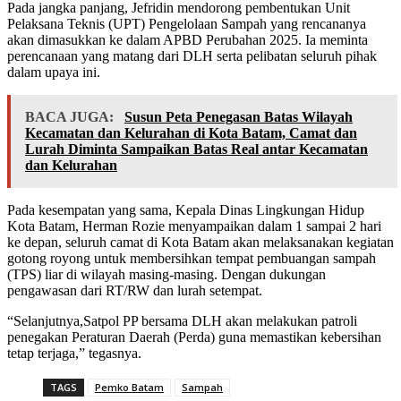
Pada jangka panjang, Jefridin mendorong pembentukan Unit
Pelaksana Teknis (UPT) Pengelolaan Sampah yang rencananya
akan dimasukkan ke dalam APBD Perubahan 2025. Ia meminta
perencanaan yang matang dari DLH serta pelibatan seluruh pihak
dalam upaya ini.
BACA JUGA:
Susun Peta Penegasan Batas Wilayah
Kecamatan dan Kelurahan di Kota Batam, Camat dan
Lurah Diminta Sampaikan Batas Real antar Kecamatan
dan Kelurahan
Pada kesempatan yang sama, Kepala Dinas Lingkungan Hidup
Kota Batam, Herman Rozie menyampaikan dalam 1 sampai 2 hari
ke depan, seluruh camat di Kota Batam akan melaksanakan kegiatan
gotong royong untuk membersihkan tempat pembuangan sampah
(TPS) liar di wilayah masing-masing. Dengan dukungan
pengawasan dari RT/RW dan lurah setempat.
“Selanjutnya,Satpol PP bersama DLH akan melakukan patroli
penegakan Peraturan Daerah (Perda) guna memastikan kebersihan
tetap terjaga,” tegasnya.
TAGS
Pemko Batam
Sampah