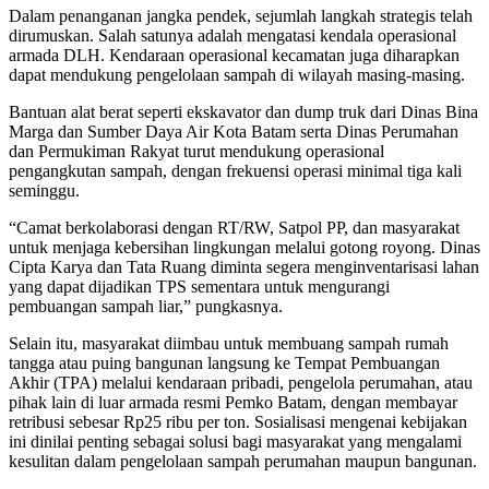
Dalam penanganan jangka pendek, sejumlah langkah strategis telah
dirumuskan. Salah satunya adalah mengatasi kendala operasional
armada DLH. Kendaraan operasional kecamatan juga diharapkan
dapat mendukung pengelolaan sampah di wilayah masing-masing.
Bantuan alat berat seperti ekskavator dan dump truk dari Dinas Bina
Marga dan Sumber Daya Air Kota Batam serta Dinas Perumahan
dan Permukiman Rakyat turut mendukung operasional
pengangkutan sampah, dengan frekuensi operasi minimal tiga kali
seminggu.
“Camat berkolaborasi dengan RT/RW, Satpol PP, dan masyarakat
untuk menjaga kebersihan lingkungan melalui gotong royong. Dinas
Cipta Karya dan Tata Ruang diminta segera menginventarisasi lahan
yang dapat dijadikan TPS sementara untuk mengurangi
pembuangan sampah liar,” pungkasnya.
Selain itu, masyarakat diimbau untuk membuang sampah rumah
tangga atau puing bangunan langsung ke Tempat Pembuangan
Akhir (TPA) melalui kendaraan pribadi, pengelola perumahan, atau
pihak lain di luar armada resmi Pemko Batam, dengan membayar
retribusi sebesar Rp25 ribu per ton. Sosialisasi mengenai kebijakan
ini dinilai penting sebagai solusi bagi masyarakat yang mengalami
kesulitan dalam pengelolaan sampah perumahan maupun bangunan.