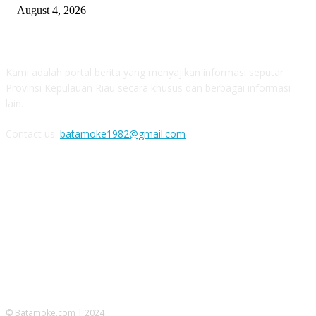
August 4, 2026
ABOUT US
Kami adalah portal berita yang menyajikan informasi seputar
Provinsi Kepulauan Riau secara khusus dan berbagai informasi
lain.
Contact us:
batamoke1982@gmail.com
FOLLOW US
© Batamoke.com | 2024