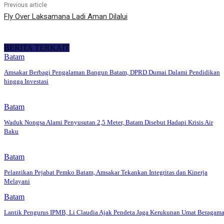
Previous article
Fly Over Laksamana Ladi Aman Dilalui
BERITA TERKAIT
Batam
Amsakar Berbagi Pengalaman Bangun Batam, DPRD Dumai Dalami Pendidikan
hingga Investasi
Batam
Waduk Nongsa Alami Penyusutan 2,5 Meter, Batam Disebut Hadapi Krisis Air
Baku
Batam
Pelantikan Pejabat Pemko Batam, Amsakar Tekankan Integritas dan Kinerja
Melayani
Batam
Lantik Pengurus IPMB, Li Claudia Ajak Pendeta Jaga Kerukunan Umat Beragam