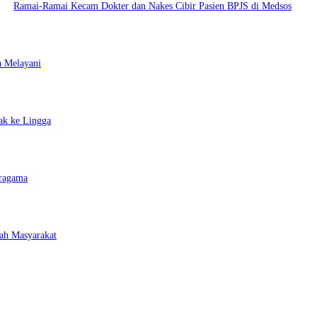
Ramai-Ramai Kecam Dokter dan Nakes Cibir Pasien BPJS di Medsos
a Melayani
ak ke Lingga
eragama
ah Masyarakat