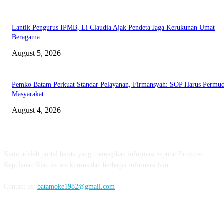
Lantik Pengurus IPMB, Li Claudia Ajak Pendeta Jaga Kerukunan Umat
Beragama
August 5, 2026
Pemko Batam Perkuat Standar Pelayanan, Firmansyah: SOP Harus Permu
Masyarakat
August 4, 2026
ABOUT US
Kami adalah portal berita yang menyajikan informasi seputar Provinsi
Kepulauan Riau secara khusus dan berbagai informasi lain.
Contact us:
batamoke1982@gmail.com