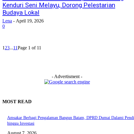
Kenduri Seni Melayu, Dorong Pelestarian
Budaya Lokal
Lena
-
April 19, 2026
0
1
2
3
...
11
Page 1 of 11
- Advertisment -
MOST READ
Amsakar Berbagi Pengalaman Bangun Batam, DPRD Dumai Dalami Pendi
hingga Investasi
August 7, 2026