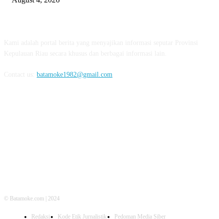
ABOUT US
Kami adalah portal berita yang menyajikan informasi seputar Provinsi
Kepulauan Riau secara khusus dan berbagai informasi lain.
Contact us:
batamoke1982@gmail.com
FOLLOW US
© Batamoke.com | 2024
Redaksi
Kode Etik Jurnalistik
Pedoman Media Siber