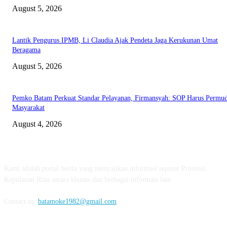
August 5, 2026
Lantik Pengurus IPMB, Li Claudia Ajak Pendeta Jaga Kerukunan Umat
Beragama
August 5, 2026
Pemko Batam Perkuat Standar Pelayanan, Firmansyah: SOP Harus Permu
Masyarakat
August 4, 2026
ABOUT US
Kami adalah portal berita yang menyajikan informasi seputar Provinsi
Kepulauan Riau secara khusus dan berbagai informasi lain.
Contact us:
batamoke1982@gmail.com