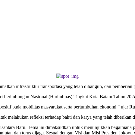
an infrastruktur transportasi yang telah dibangun, dan pemberian p
ari Perhubungan Nasional (Harhubnas) Tingkat Kota Batam Tahun 2024 
positif pada mobilitas masyarakat serta pertumbuhan ekonomi,” ujar Ru
 melakukan refleksi terhadap bakti dan karya yang telah diberikan di
usantara Baru. Tema ini dimaksudkan untuk menunjukkan bagaimana par
kelanjutan dan terus dijaga. Sesuai dengan Visi dan Misi Presiden Jokow