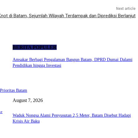
Next article
not di Batam, Sejumlah Wilayah Terdampak dan Diprediksi Berlanjut
BERITA POPULER
Amsakar Berbagi Pengalaman Bangun Batam, DPRD Dumai Dalami
Pendidikan hingga Investasi
Prioritas Batam
August 7, 2026
ke
Waduk Nongsa Alami Penyusutan 2,5 Meter, Batam Disebut Hadapi
Krisis Air Baku