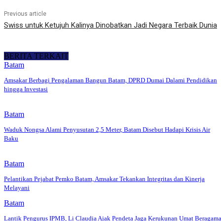
Previous article
Swiss untuk Ketujuh Kalinya Dinobatkan Jadi Negara Terbaik Dunia
BERITA TERKAIT
Batam
Amsakar Berbagi Pengalaman Bangun Batam, DPRD Dumai Dalami Pendidikan
hingga Investasi
Batam
Waduk Nongsa Alami Penyusutan 2,5 Meter, Batam Disebut Hadapi Krisis Air
Baku
Batam
Pelantikan Pejabat Pemko Batam, Amsakar Tekankan Integritas dan Kinerja
Melayani
Batam
Lantik Pengurus IPMB, Li Claudia Ajak Pendeta Jaga Kerukunan Umat Beragam