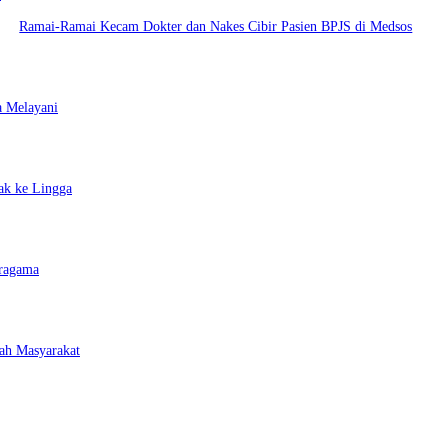
Ramai-Ramai Kecam Dokter dan Nakes Cibir Pasien BPJS di Medsos
a Melayani
ak ke Lingga
eragama
ah Masyarakat