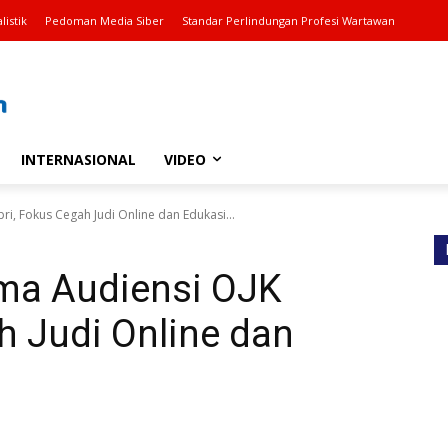
listik
Pedoman Media Siber
Standar Perlindungan Profesi Wartawan
INTERNASIONAL
VIDEO
i, Fokus Cegah Judi Online dan Edukasi...
ma Audiensi OJK
h Judi Online dan