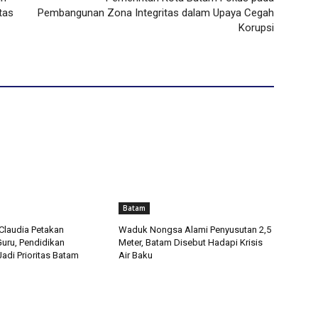
tas
Pembangunan Zona Integritas dalam Upaya Cegah
Korupsi
Batam
Claudia Petakan
Waduk Nongsa Alami Penyusutan 2,5
uru, Pendidikan
Meter, Batam Disebut Hadapi Krisis
Jadi Prioritas Batam
Air Baku