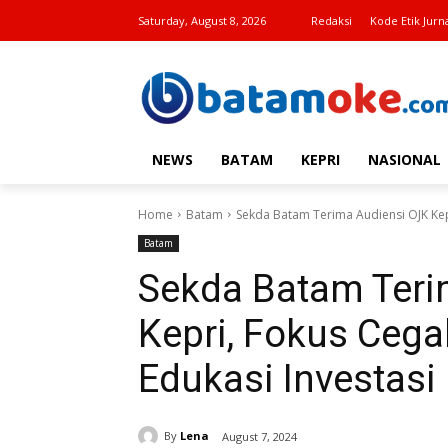
Saturday, August 8, 2026
Redaksi
Kode Etik Jurna
NEWS
BATAM
KEPRI
NASIONAL
Home
Batam
Sekda Batam Terima Audiensi OJK Kepr
Batam
Sekda Batam Teri
Kepri, Fokus Cega
Edukasi Investasi
By
Lena
August 7, 2024