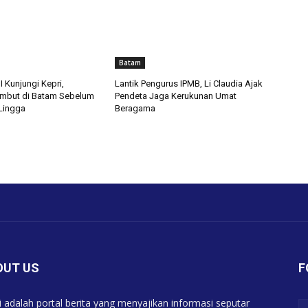
Batam
 Kunjungi Kepri,
Lantik Pengurus IPMB, Li Claudia Ajak
mbut di Batam Sebelum
Pendeta Jaga Kerukunan Umat
 Lingga
Beragama
OUT US
F
 adalah portal berita yang menyajikan informasi seputar