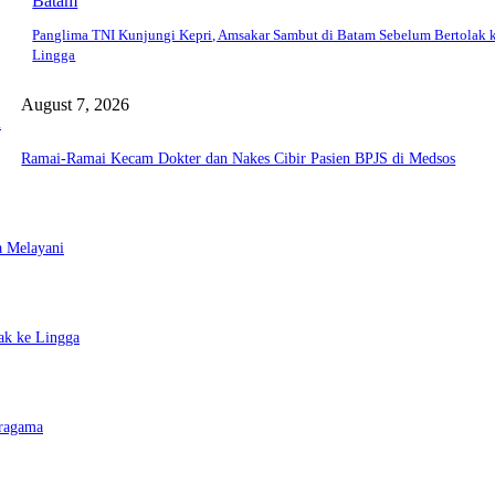
Batam
Panglima TNI Kunjungi Kepri, Amsakar Sambut di Batam Sebelum Bertolak 
Lingga
August 7, 2026
a
Ramai-Ramai Kecam Dokter dan Nakes Cibir Pasien BPJS di Medsos
a Melayani
ak ke Lingga
eragama