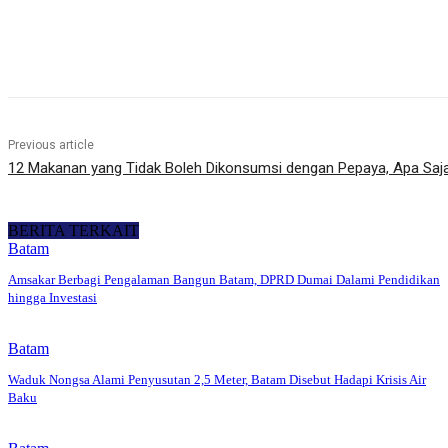
Share
Previous article
12 Makanan yang Tidak Boleh Dikonsumsi dengan Pepaya, Apa Saj
BERITA TERKAIT
Batam
Amsakar Berbagi Pengalaman Bangun Batam, DPRD Dumai Dalami Pendidikan
hingga Investasi
Batam
Waduk Nongsa Alami Penyusutan 2,5 Meter, Batam Disebut Hadapi Krisis Air
Baku