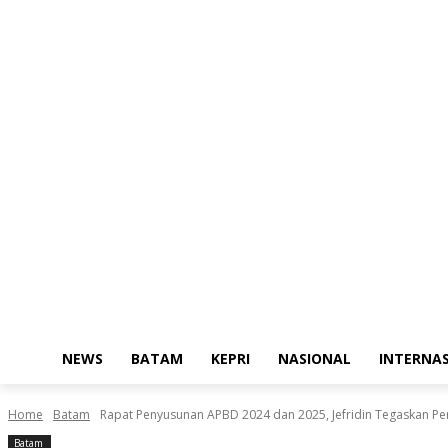
NEWS
BATAM
KEPRI
NASIONAL
INTERNA
Home
Batam
Rapat Penyusunan APBD 2024 dan 2025, Jefridin Tegaskan Pen
Batam