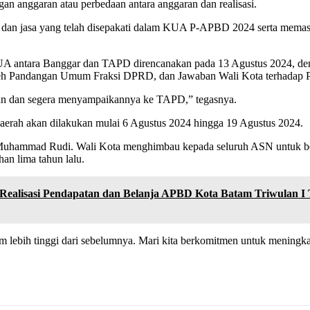
 anggaran atau perbedaan antara anggaran dan realisasi.
 dan jasa yang telah disepakati dalam KUA P-APBD 2024 serta memast
UA antara Banggar dan TAPD direncanakan pada 13 Agustus 2024, d
oleh Pandangan Umum Fraksi DPRD, dan Jawaban Wali Kota terhada
n dan segera menyampaikannya ke TAPD,” tegasnya.
aerah akan dilakukan mulai 6 Agustus 2024 hingga 19 Agustus 2024.
 Muhammad Rudi. Wali Kota menghimbau kepada seluruh ASN untuk berpar
an lima tahun lalu.
 Realisasi Pendapatan dan Belanja APBD Kota Batam Triwulan I
am lebih tinggi dari sebelumnya. Mari kita berkomitmen untuk meningk