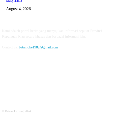
Masyarakat
August 4, 2026
ABOUT US
Kami adalah portal berita yang menyajikan informasi seputar Provinsi
Kepulauan Riau secara khusus dan berbagai informasi lain.
Contact us:
batamoke1982@gmail.com
FOLLOW US
© Batamoke.com | 2024