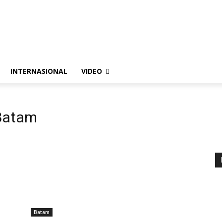
listik
Pedoman Media Siber
Standar Perlindungan Profesi Wartawan
INTERNASIONAL
VIDEO
Batam
Batam