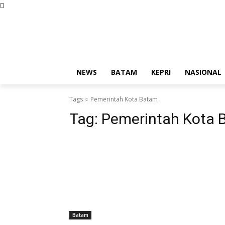
Thursday, August 6, 2026
Redaksi
Kode Etik Jurna
NEWS
BATAM
KEPRI
NASIONAL
Tags
Pemerintah Kota Batam
Tag:
Pemerintah Kota 
Batam