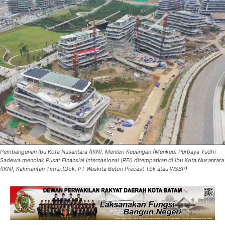
Pembangunan Ibu Kota Nusantara (IKN). Menteri Keuangan (Menkeu) Purbaya Yudhi
Sadewa menolak Pusat Finansial Internasional (PFI) ditempatkan di Ibu Kota Nusantara
(IKN), Kalimantan Timur.(Dok. PT Waskita Beton Precast Tbk atau WSBP)