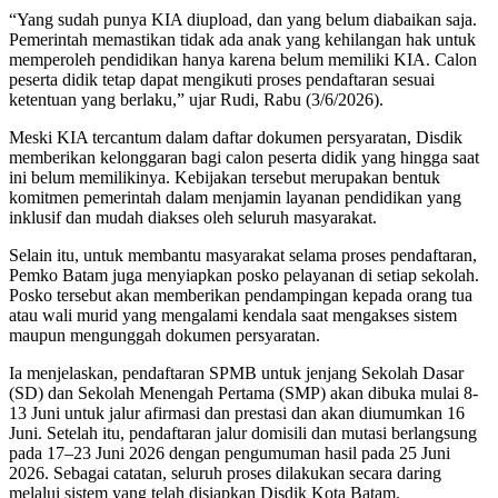
“Yang sudah punya KIA diupload, dan yang belum diabaikan saja.
Pemerintah memastikan tidak ada anak yang kehilangan hak untuk
memperoleh pendidikan hanya karena belum memiliki KIA. Calon
peserta didik tetap dapat mengikuti proses pendaftaran sesuai
ketentuan yang berlaku,” ujar Rudi, Rabu (3/6/2026).
Meski KIA tercantum dalam daftar dokumen persyaratan, Disdik
memberikan kelonggaran bagi calon peserta didik yang hingga saat
ini belum memilikinya. Kebijakan tersebut merupakan bentuk
komitmen pemerintah dalam menjamin layanan pendidikan yang
inklusif dan mudah diakses oleh seluruh masyarakat.
Selain itu, untuk membantu masyarakat selama proses pendaftaran,
Pemko Batam juga menyiapkan posko pelayanan di setiap sekolah.
Posko tersebut akan memberikan pendampingan kepada orang tua
atau wali murid yang mengalami kendala saat mengakses sistem
maupun mengunggah dokumen persyaratan.
Ia menjelaskan, pendaftaran SPMB untuk jenjang Sekolah Dasar
(SD) dan Sekolah Menengah Pertama (SMP) akan dibuka mulai 8-
13 Juni untuk jalur afirmasi dan prestasi dan akan diumumkan 16
Juni. Setelah itu, pendaftaran jalur domisili dan mutasi berlangsung
pada 17–23 Juni 2026 dengan pengumuman hasil pada 25 Juni
2026. Sebagai catatan, seluruh proses dilakukan secara daring
melalui sistem yang telah disiapkan Disdik Kota Batam.