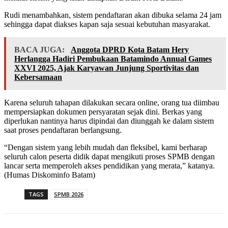
Rudi menambahkan, sistem pendaftaran akan dibuka selama 24 jam
sehingga dapat diakses kapan saja sesuai kebutuhan masyarakat.
BACA JUGA:
Anggota DPRD Kota Batam Hery
Herlangga Hadiri Pembukaan Batamindo Annual Games
XXVI 2025, Ajak Karyawan Junjung Sportivitas dan
Kebersamaan
Karena seluruh tahapan dilakukan secara online, orang tua diimbau
mempersiapkan dokumen persyaratan sejak dini. Berkas yang
diperlukan nantinya harus dipindai dan diunggah ke dalam sistem
saat proses pendaftaran berlangsung.
“Dengan sistem yang lebih mudah dan fleksibel, kami berharap
seluruh calon peserta didik dapat mengikuti proses SPMB dengan
lancar serta memperoleh akses pendidikan yang merata,” katanya.
(Humas Diskominfo Batam)
TAGS
SPMB 2026