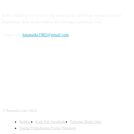
ABOUT US
Kami adalah portal berita yang menyajikan informasi seputar Provinsi
Kepulauan Riau secara khusus dan berbagai informasi lain.
Contact us:
batamoke1982@gmail.com
FOLLOW US
© Batamoke.com | 2024
Redaksi
Kode Etik Jurnalistik
Pedoman Media Siber
Standar Perlindungan Profesi Wartawan