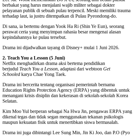
berbakat yang harus menjalani wajib militer sebagai dokter
pelayanan publik di sebuah pulau terpencil. Meski memiliki trauma
terhadap laut, ia justru ditempatkan di Pulau Pyeondong-do.
Di sana, ia bertemu dengan Yook Ha Ri (Shin Ye Eun), seorang
perawat ceria yang menyimpan rahasia besar mengenai alasan
kepindahannya ke pulau tersebut.
Drama ini dijadwalkan tayang di Disney+ mulai 1 Juni 2026.
2. Teach You a Lesson (5 Juni)
Netflix menghadirkan drama aksi bertema pendidikan
berjudul
Teach You a Lesson
, adaptasi dari webtoon
Get
Schooled
karya Chae Yong Taek.
Drama ini bercerita tentang organisasi pemerintah bernama
Education Rights Protection Agency (ERPA) yang dibentuk untuk
menangani krisis disiplin dan kekerasan di sekolah-sekolah Korea
Selatan.
Kim Moo Yul berperan sebagai Na Hwa Jin, pengawas ERPA yang
dikenal tegas dan tidak segan menggunakan tekanan psikologis
maupun kekuatan fisik untuk menertibkan siswa bermasalah.
Drama ini juga dibintangi Lee Sung Min, Jin Ki Joo, dan P.O (Pyo