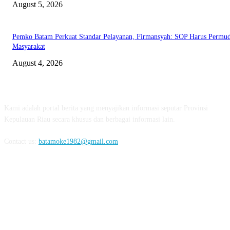
August 5, 2026
Pemko Batam Perkuat Standar Pelayanan, Firmansyah: SOP Harus Permu
Masyarakat
August 4, 2026
ABOUT US
Kami adalah portal berita yang menyajikan informasi seputar Provinsi
Kepulauan Riau secara khusus dan berbagai informasi lain.
Contact us:
batamoke1982@gmail.com
FOLLOW US