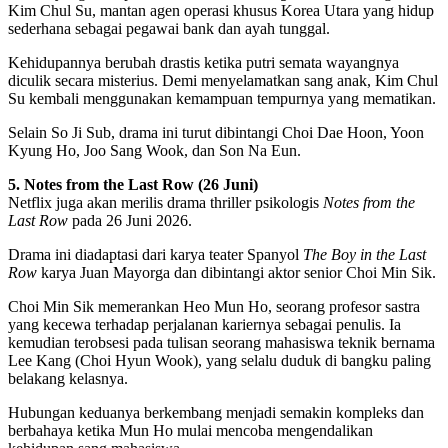
Kim Chul Su, mantan agen operasi khusus Korea Utara yang hidup
sederhana sebagai pegawai bank dan ayah tunggal.
Kehidupannya berubah drastis ketika putri semata wayangnya
diculik secara misterius. Demi menyelamatkan sang anak, Kim Chul
Su kembali menggunakan kemampuan tempurnya yang mematikan.
Selain So Ji Sub, drama ini turut dibintangi Choi Dae Hoon, Yoon
Kyung Ho, Joo Sang Wook, dan Son Na Eun.
5. Notes from the Last Row (26 Juni)
Netflix juga akan merilis drama thriller psikologis
Notes from the
Last Row
pada 26 Juni 2026.
Drama ini diadaptasi dari karya teater Spanyol
The Boy in the Last
Row
karya Juan Mayorga dan dibintangi aktor senior Choi Min Sik.
Choi Min Sik memerankan Heo Mun Ho, seorang profesor sastra
yang kecewa terhadap perjalanan kariernya sebagai penulis. Ia
kemudian terobsesi pada tulisan seorang mahasiswa teknik bernama
Lee Kang (Choi Hyun Wook), yang selalu duduk di bangku paling
belakang kelasnya.
Hubungan keduanya berkembang menjadi semakin kompleks dan
berbahaya ketika Mun Ho mulai mencoba mengendalikan