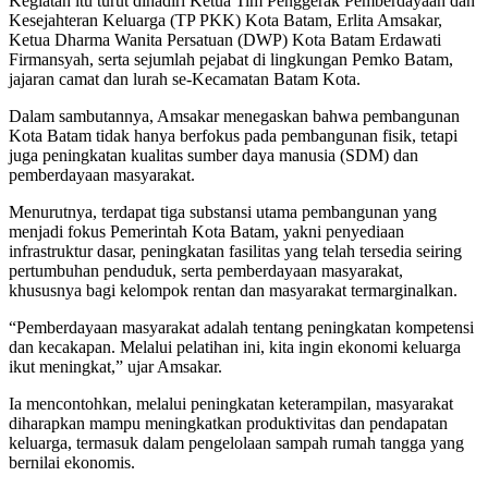
Kegiatan itu turut dihadiri Ketua Tim Penggerak Pemberdayaan dan
Kesejahteran Keluarga (TP PKK) Kota Batam, Erlita Amsakar,
Ketua Dharma Wanita Persatuan (DWP) Kota Batam Erdawati
Firmansyah, serta sejumlah pejabat di lingkungan Pemko Batam,
jajaran camat dan lurah se-Kecamatan Batam Kota.
Dalam sambutannya, Amsakar menegaskan bahwa pembangunan
Kota Batam tidak hanya berfokus pada pembangunan fisik, tetapi
juga peningkatan kualitas sumber daya manusia (SDM) dan
pemberdayaan masyarakat.
Menurutnya, terdapat tiga substansi utama pembangunan yang
menjadi fokus Pemerintah Kota Batam, yakni penyediaan
infrastruktur dasar, peningkatan fasilitas yang telah tersedia seiring
pertumbuhan penduduk, serta pemberdayaan masyarakat,
khususnya bagi kelompok rentan dan masyarakat termarginalkan.
“Pemberdayaan masyarakat adalah tentang peningkatan kompetensi
dan kecakapan. Melalui pelatihan ini, kita ingin ekonomi keluarga
ikut meningkat,” ujar Amsakar.
Ia mencontohkan, melalui peningkatan keterampilan, masyarakat
diharapkan mampu meningkatkan produktivitas dan pendapatan
keluarga, termasuk dalam pengelolaan sampah rumah tangga yang
bernilai ekonomis.