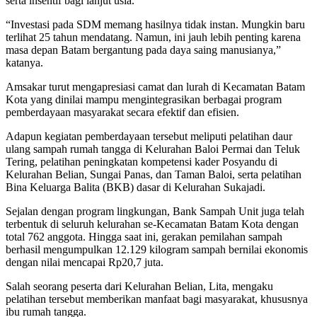
serta insentif bagi lanjut usia.
“Investasi pada SDM memang hasilnya tidak instan. Mungkin baru
terlihat 25 tahun mendatang. Namun, ini jauh lebih penting karena
masa depan Batam bergantung pada daya saing manusianya,”
katanya.
Amsakar turut mengapresiasi camat dan lurah di Kecamatan Batam
Kota yang dinilai mampu mengintegrasikan berbagai program
pemberdayaan masyarakat secara efektif dan efisien.
Adapun kegiatan pemberdayaan tersebut meliputi pelatihan daur
ulang sampah rumah tangga di Kelurahan Baloi Permai dan Teluk
Tering, pelatihan peningkatan kompetensi kader Posyandu di
Kelurahan Belian, Sungai Panas, dan Taman Baloi, serta pelatihan
Bina Keluarga Balita (BKB) dasar di Kelurahan Sukajadi.
Sejalan dengan program lingkungan, Bank Sampah Unit juga telah
terbentuk di seluruh kelurahan se-Kecamatan Batam Kota dengan
total 762 anggota. Hingga saat ini, gerakan pemilahan sampah
berhasil mengumpulkan 12.129 kilogram sampah bernilai ekonomis
dengan nilai mencapai Rp20,7 juta.
Salah seorang peserta dari Kelurahan Belian, Lita, mengaku
pelatihan tersebut memberikan manfaat bagi masyarakat, khususnya
ibu rumah tangga.