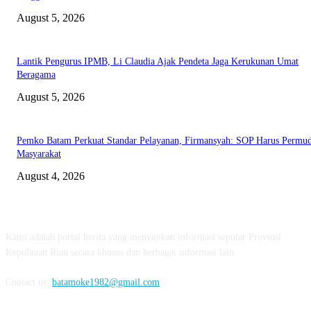
August 5, 2026
Lantik Pengurus IPMB, Li Claudia Ajak Pendeta Jaga Kerukunan Umat
Beragama
August 5, 2026
Pemko Batam Perkuat Standar Pelayanan, Firmansyah: SOP Harus Permu
Masyarakat
August 4, 2026
ABOUT US
Kami adalah portal berita yang menyajikan informasi seputar Provinsi
Kepulauan Riau secara khusus dan berbagai informasi lain.
Contact us:
batamoke1982@gmail.com