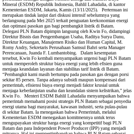
Mineral (ESDM) Republik Indonesia, Bahlil Lahadalia, di kantor
Kementerian ESDM, Jakarta, Kamis (13/11/2025). Pertemuan ini
merupakan tindak lanjut dari diskusi intensif sebelumnya yang
berlangsung pada Mei 2025 terkait penguatan keekonomian energi
dan optimasi pasokan gas bagi pembangkit listrik di Batam.
Delegasi PLN Batam dipimpin langsung oleh Kwin Fo, didampingi
Direktur Bisnis dan Pengembangan Usaha, Raditya Surya Danu,
Direktur Keuangan, Manajemen Risiko dan Human Capital, M.
Romy Andry, Sekretaris Perusahaan Samsul Bahri serta Manager
Perencanaan, Juanda F. Lumbantobing. Dalam kesempatan
tersebut, Kwin Fo kembali menyampaikan urgensi bagi PLN Batam
untuk memperoleh struktur biaya energi yang lebih efisien guna
menjaga keandalan layanan dan stabilitas tarif listrik di Batam.
“Pembangkit kami masih bertumpu pada pasokan gas dengan porsi
sekitar 85 persen. Tanpa adanya subsidi maupun kompensasi dari
pemerintah, efisiensi biaya energi menjadi faktor krusial untuk
menjaga keberlanjutan usaha dan keandalan sistem kelistrikan,” jelas
Kwin Fo. Menteri ESDM Bahlil Lahadalia menyampaikan bahwa
pemerintah memahami posisi strategis PLN Batam sebagai penyedia
energi utama bagi masyarakat, kawasan industri, serta pulau-pulau
di sekitar Batam. Ia menegaskan bahwa Pemerintah, melalui
Kementerian ESDM menegaskan komitmennya untuk terus
mengupayakan struktur harga energi yang kompetitif bagi PLN
Batam dan para Independent Power Producer (IPP) yang menjadi
mitranya. Hal ini mempertimbangkan bahwa PLN Batam sebagai