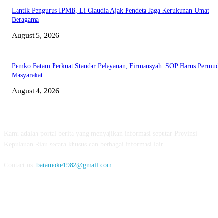
Lantik Pengurus IPMB, Li Claudia Ajak Pendeta Jaga Kerukunan Umat
Beragama
August 5, 2026
Pemko Batam Perkuat Standar Pelayanan, Firmansyah: SOP Harus Permu
Masyarakat
August 4, 2026
ABOUT US
Kami adalah portal berita yang menyajikan informasi seputar Provinsi
Kepulauan Riau secara khusus dan berbagai informasi lain.
Contact us:
batamoke1982@gmail.com
FOLLOW US