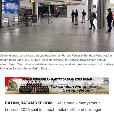
Seorang anak diamankan petugas bandara dan Polsek Kawasan Bandara Hang Nadim
Batam pada Sabtu (22/6/2024) setelah menusuk ibu kandungnya dengan sebilah
pisau dapur. Penusukan ini dikatakan karena sang anak diputus pacarnya. (Dok. Polsek
Kawasan Bandara Hang Nadim Batam)
BATAM, BATAMOKE.COM –
Arus mudik menyambut
Lebaran 2025 saat ini sudah mulai terlihat di berbagai