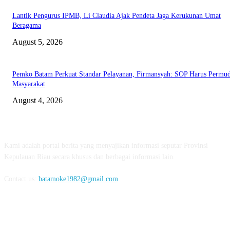
Lantik Pengurus IPMB, Li Claudia Ajak Pendeta Jaga Kerukunan Umat
Beragama
August 5, 2026
Pemko Batam Perkuat Standar Pelayanan, Firmansyah: SOP Harus Permu
Masyarakat
August 4, 2026
ABOUT US
Kami adalah portal berita yang menyajikan informasi seputar Provinsi
Kepulauan Riau secara khusus dan berbagai informasi lain.
Contact us:
batamoke1982@gmail.com
FOLLOW US