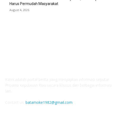
Harus Permudah Masyarakat
August 4, 2026
ABOUT US
Kami adalah portal berita yang menyajikan informasi seputar
Provinsi Kepulauan Riau secara khusus dan berbagai informasi
lain.
Contact us:
batamoke1982@gmail.com