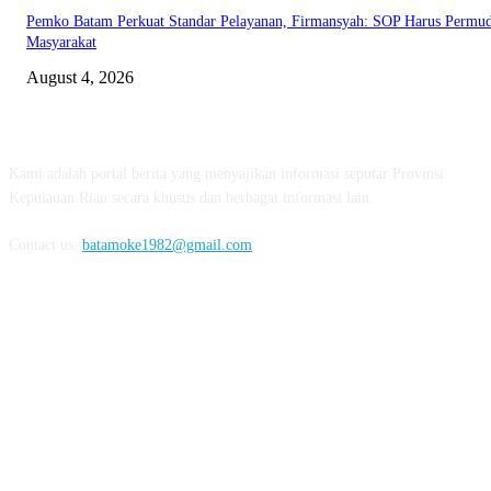
Pemko Batam Perkuat Standar Pelayanan, Firmansyah: SOP Harus Permu
Masyarakat
August 4, 2026
ABOUT US
Kami adalah portal berita yang menyajikan informasi seputar Provinsi
Kepulauan Riau secara khusus dan berbagai informasi lain.
Contact us:
batamoke1982@gmail.com
FOLLOW US