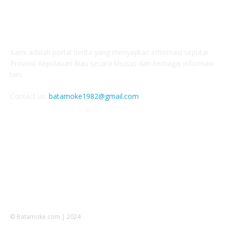
ABOUT US
Kami adalah portal berita yang menyajikan informasi seputar
Provinsi Kepulauan Riau secara khusus dan berbagai informasi
lain.
Contact us:
batamoke1982@gmail.com
FOLLOW US
© Batamoke.com | 2024