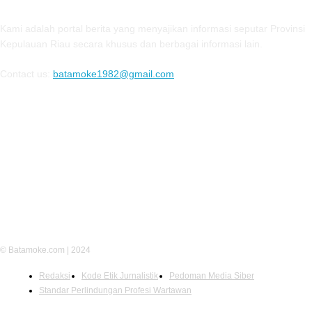
Kami adalah portal berita yang menyajikan informasi seputar Provinsi
Kepulauan Riau secara khusus dan berbagai informasi lain.
Contact us:
batamoke1982@gmail.com
FOLLOW US
© Batamoke.com | 2024
Redaksi
Kode Etik Jurnalistik
Pedoman Media Siber
Standar Perlindungan Profesi Wartawan