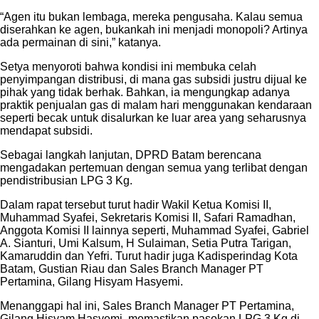
“Agen itu bukan lembaga, mereka pengusaha. Kalau semua
diserahkan ke agen, bukankah ini menjadi monopoli? Artinya
ada permainan di sini,” katanya.
Setya menyoroti bahwa kondisi ini membuka celah
penyimpangan distribusi, di mana gas subsidi justru dijual ke
pihak yang tidak berhak. Bahkan, ia mengungkap adanya
praktik penjualan gas di malam hari menggunakan kendaraan
seperti becak untuk disalurkan ke luar area yang seharusnya
mendapat subsidi.
Sebagai langkah lanjutan, DPRD Batam berencana
mengadakan pertemuan dengan semua yang terlibat dengan
pendistribusian LPG 3 Kg.
Dalam rapat tersebut turut hadir Wakil Ketua Komisi II,
Muhammad Syafei, Sekretaris Komisi II, Safari Ramadhan,
Anggota Komisi II lainnya seperti, Muhammad Syafei, Gabriel
A. Sianturi, Umi Kalsum, H Sulaiman, Setia Putra Tarigan,
Kamaruddin dan Yefri. Turut hadir juga Kadisperindag Kota
Batam, Gustian Riau dan Sales Branch Manager PT
Pertamina, Gilang Hisyam Hasyemi.
Menanggapi hal ini, Sales Branch Manager PT Pertamina,
Gilang Hisyam Hasyemi, memastikan pasokan LPG 3 Kg di