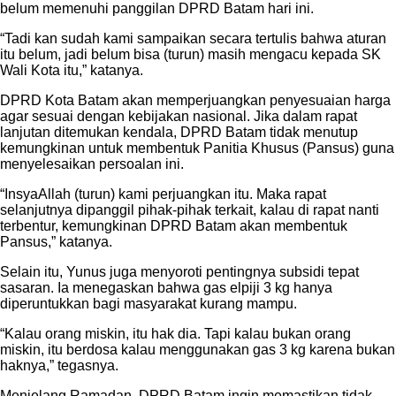
belum memenuhi panggilan DPRD Batam hari ini.
“Tadi kan sudah kami sampaikan secara tertulis bahwa aturan
itu belum, jadi belum bisa (turun) masih mengacu kepada SK
Wali Kota itu,” katanya.
DPRD Kota Batam akan memperjuangkan penyesuaian harga
agar sesuai dengan kebijakan nasional. Jika dalam rapat
lanjutan ditemukan kendala, DPRD Batam tidak menutup
kemungkinan untuk membentuk Panitia Khusus (Pansus) guna
menyelesaikan persoalan ini.
“InsyaAllah (turun) kami perjuangkan itu. Maka rapat
selanjutnya dipanggil pihak-pihak terkait, kalau di rapat nanti
terbentur, kemungkinan DPRD Batam akan membentuk
Pansus,” katanya.
Selain itu, Yunus juga menyoroti pentingnya subsidi tepat
sasaran. Ia menegaskan bahwa gas elpiji 3 kg hanya
diperuntukkan bagi masyarakat kurang mampu.
“Kalau orang miskin, itu hak dia. Tapi kalau bukan orang
miskin, itu berdosa kalau menggunakan gas 3 kg karena bukan
haknya,” tegasnya.
Menjelang Ramadan, DPRD Batam ingin memastikan tidak