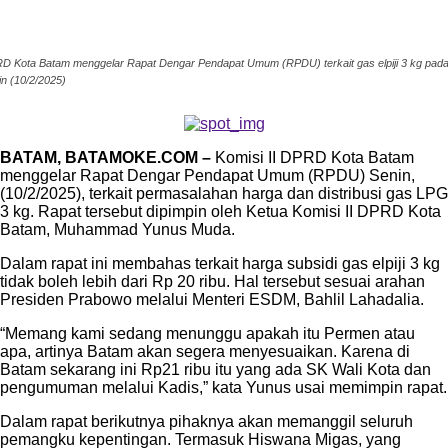
D Kota Batam menggelar Rapat Dengar Pendapat Umum (RPDU) terkait gas elpiji 3 kg pad
in (10/2/2025)
BATAM, BATAMOKE.COM –
Komisi II DPRD Kota Batam
menggelar Rapat Dengar Pendapat Umum (RPDU) Senin,
(10/2/2025), terkait permasalahan harga dan distribusi gas LPG
3 kg. Rapat tersebut dipimpin oleh Ketua Komisi II DPRD Kota
Batam, Muhammad Yunus Muda.
Dalam rapat ini membahas terkait harga subsidi gas elpiji 3 kg
tidak boleh lebih dari Rp 20 ribu. Hal tersebut sesuai arahan
Presiden Prabowo melalui Menteri ESDM, Bahlil Lahadalia.
“Memang kami sedang menunggu apakah itu Permen atau
apa, artinya Batam akan segera menyesuaikan. Karena di
Batam sekarang ini Rp21 ribu itu yang ada SK Wali Kota dan
pengumuman melalui Kadis,” kata Yunus usai memimpin rapat.
Dalam rapat berikutnya pihaknya akan memanggil seluruh
pemangku kepentingan. Termasuk Hiswana Migas, yang