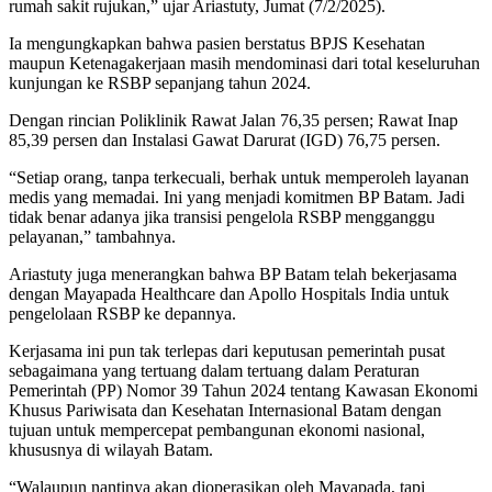
rumah sakit rujukan,” ujar Ariastuty, Jumat (7/2/2025).
Ia mengungkapkan bahwa pasien berstatus BPJS Kesehatan
maupun Ketenagakerjaan masih mendominasi dari total keseluruhan
kunjungan ke RSBP sepanjang tahun 2024.
Dengan rincian Poliklinik Rawat Jalan 76,35 persen; Rawat Inap
85,39 persen dan Instalasi Gawat Darurat (IGD) 76,75 persen.
“Setiap orang, tanpa terkecuali, berhak untuk memperoleh layanan
medis yang memadai. Ini yang menjadi komitmen BP Batam. Jadi
tidak benar adanya jika transisi pengelola RSBP mengganggu
pelayanan,” tambahnya.
Ariastuty juga menerangkan bahwa BP Batam telah bekerjasama
dengan Mayapada Healthcare dan Apollo Hospitals India untuk
pengelolaan RSBP ke depannya.
Kerjasama ini pun tak terlepas dari keputusan pemerintah pusat
sebagaimana yang tertuang dalam tertuang dalam Peraturan
Pemerintah (PP) Nomor 39 Tahun 2024 tentang Kawasan Ekonomi
Khusus Pariwisata dan Kesehatan Internasional Batam dengan
tujuan untuk mempercepat pembangunan ekonomi nasional,
khususnya di wilayah Batam.
“Walaupun nantinya akan dioperasikan oleh Mayapada, tapi