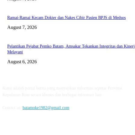
Ramai-Ramai Kecam Dokter dan Nakes Cibir Pasien BPJS di Medsos
August 7, 2026
Pelantikan Pejabat Pemko Batam, Amsakar Tekankan Integritas dan Kinerj
Melayani
August 6, 2026
ABOUT US
Kami adalah portal berita yang menyajikan informasi seputar Provinsi
Kepulauan Riau secara khusus dan berbagai informasi lain.
Contact us:
batamoke1982@gmail.com
FOLLOW US