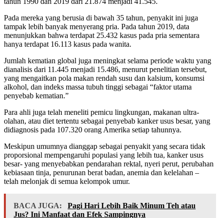
tahun 1990 dan 2019 dari 21.874 menjadi 41.545.
Pada mereka yang berusia di bawah 35 tahun, penyakit ini juga
tampak lebih banyak menyerang pria. Pada tahun 2019, data
menunjukkan bahwa terdapat 25.432 kasus pada pria sementara
hanya terdapat 16.113 kasus pada wanita.
Jumlah kematian global juga meningkat selama periode waktu yang
dianalisis dari 11.445 menjadi 15.486, menurut penelitian tersebut,
yang mengaitkan pola makan rendah susu dan kalsium, konsumsi
alkohol, dan indeks massa tubuh tinggi sebagai “faktor utama
penyebab kematian.”
Para ahli juga telah meneliti pemicu lingkungan, makanan ultra-
olahan, atau diet tertentu sebagai penyebab kanker usus besar, yang
didiagnosis pada 107.320 orang Amerika setiap tahunnya.
Meskipun umumnya dianggap sebagai penyakit yang secara tidak
proporsional mempengaruhi populasi yang lebih tua, kanker usus
besar- yang menyebabkan pendarahan rektal, nyeri perut, perubahan
kebiasaan tinja, penurunan berat badan, anemia dan kelelahan –
telah melonjak di semua kelompok umur.
BACA JUGA:
Pagi Hari Lebih Baik Minum Teh atau
Jus? Ini Manfaat dan Efek Sampingnya