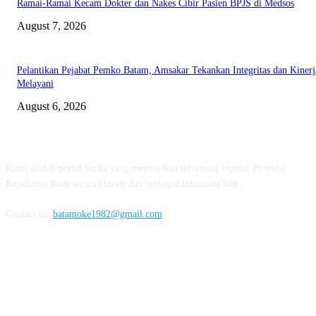
Ramai-Ramai Kecam Dokter dan Nakes Cibir Pasien BPJS di Medsos
August 7, 2026
Pelantikan Pejabat Pemko Batam, Amsakar Tekankan Integritas dan Kinerj
Melayani
August 6, 2026
ABOUT US
Kami adalah portal berita yang menyajikan informasi seputar Provinsi
Kepulauan Riau secara khusus dan berbagai informasi lain.
Contact us:
batamoke1982@gmail.com
FOLLOW US