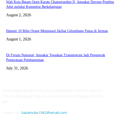
Wali Kota Batam Open Karate Championship II, Amsakar Dorong Pembin
Atlet melalui Kompetisi Berkelanjutan
August 2, 2026
Hampir 10 Ribu Orang Meninggal Akibat Gelombang Panas di Jerman
August 1, 2026
Di Forum Nasional, Amsakar Tegaskan Transmigrasi Jadi Penggerak
Pemerataan Pembangunan
July 31, 2026
ABOUT US
Kami adalah portal berita yang menyajikan informasi seputar
Provinsi Kepulauan Riau secara khusus dan berbagai informasi
lain.
Contact us:
batamoke1982@gmail.com