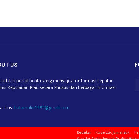
OUT US
F
 adalah portal berita yang menyajikan informasi seputar
insi Kepulauan Riau secara khusus dan berbagai informasi
act us:
batamoke1982@gmail.com
Redaksi
Kode Etik Jurnalistik
Pe
Standar Perlindungan Profesi War