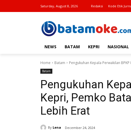
Saturday, August 8, 2026
Redaksi
Kode Etik Jurna
NEWS
BATAM
KEPRI
NASIONAL
Home
Batam
Pengukuhan Kepala Perwakilan BPKP K
Batam
Pengukuhan Kepa
Kepri, Pemko Bat
Lebih Erat
By
Lena
December 24, 2024