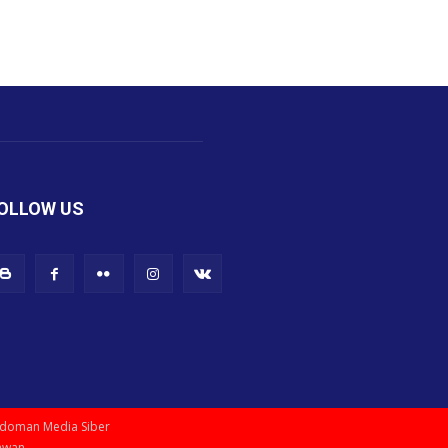
OLLOW US
doman Media Siber
tawan