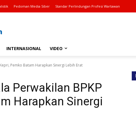
listik
Pedoman Media Siber
Standar Perlindungan Profesi Wartawan
INTERNASIONAL
VIDEO
epri, Pemko Batam Harapkan Sinergi Lebih Erat
la Perwakilan BPKP
am Harapkan Sinergi