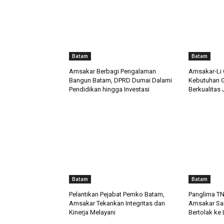
Batam
Batam
Amsakar Berbagi Pengalaman
Amsakar-Li 
Bangun Batam, DPRD Dumai Dalami
Kebutuhan G
Pendidikan hingga Investasi
Berkualitas 
Batam
Batam
Pelantikan Pejabat Pemko Batam,
Panglima TNI
Amsakar Tekankan Integritas dan
Amsakar Sa
Kinerja Melayani
Bertolak ke