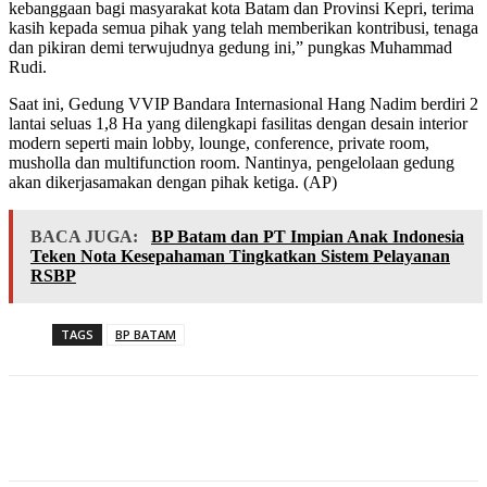
kebanggaan bagi masyarakat kota Batam dan Provinsi Kepri, terima
kasih kepada semua pihak yang telah memberikan kontribusi, tenaga
dan pikiran demi terwujudnya gedung ini,” pungkas Muhammad
Rudi.
Saat ini, Gedung VVIP Bandara Internasional Hang Nadim berdiri 2
lantai seluas 1,8 Ha yang dilengkapi fasilitas dengan desain interior
modern seperti main lobby, lounge, conference, private room,
musholla dan multifunction room. Nantinya, pengelolaan gedung
akan dikerjasamakan dengan pihak ketiga. (AP)
BACA JUGA:
BP Batam dan PT Impian Anak Indonesia
Teken Nota Kesepahaman Tingkatkan Sistem Pelayanan
RSBP
TAGS
BP BATAM