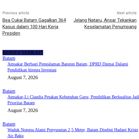
Previous article
Next article
Bea Cukai Batam Gagalkan 364
Jelang Nataru, Ansar Tekankan
Kasus dalam 100 Hari Kerja
Keselamatan Penumpang
Presiden
BERITA TERKAIT
Batam
Amsakar Berbagi Pengalaman Bangun Batam, DPRD Dumai Dalami
Pendidikan hingga Investasi
August 7, 2026
Batam
Amsakar-Li Claudia Petakan Kebutuhan Guru, Pendidikan Berkualitas Jad
Prioritas Batam
August 7, 2026
Batam
Waduk Nongsa Alami Penyusutan 2,5 Meter, Batam Disebut Hadapi Krisis
Air Baku