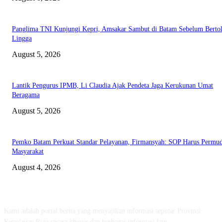
Panglima TNI Kunjungi Kepri, Amsakar Sambut di Batam Sebelum Bertol
Lingga
August 5, 2026
Lantik Pengurus IPMB, Li Claudia Ajak Pendeta Jaga Kerukunan Umat
Beragama
August 5, 2026
Pemko Batam Perkuat Standar Pelayanan, Firmansyah: SOP Harus Permu
Masyarakat
August 4, 2026
ABOUT US
Kami adalah portal berita yang menyajikan informasi seputar Provinsi
Kepulauan Riau secara khusus dan berbagai informasi lain.