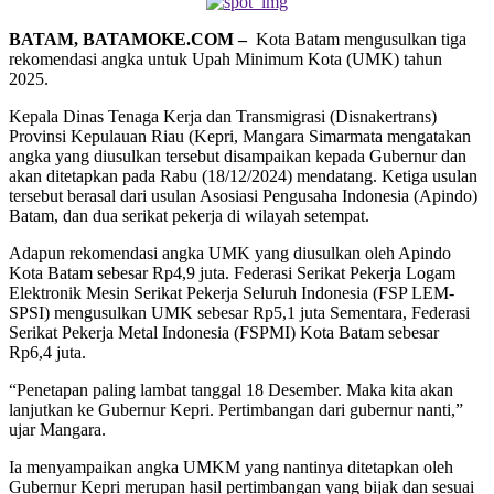
BATAM, BATAMOKE.COM –
Kota Batam mengusulkan tiga
rekomendasi angka untuk Upah Minimum Kota (UMK) tahun
2025.
Kepala Dinas Tenaga Kerja dan Transmigrasi (Disnakertrans)
Provinsi Kepulauan Riau (Kepri, Mangara Simarmata mengatakan
angka yang diusulkan tersebut disampaikan kepada Gubernur dan
akan ditetapkan pada Rabu (18/12/2024) mendatang. Ketiga usulan
tersebut berasal dari usulan Asosiasi Pengusaha Indonesia (Apindo)
Batam, dan dua serikat pekerja di wilayah setempat.
Adapun rekomendasi angka UMK yang diusulkan oleh Apindo
Kota Batam sebesar Rp4,9 juta. Federasi Serikat Pekerja Logam
Elektronik Mesin Serikat Pekerja Seluruh Indonesia (FSP LEM-
SPSI) mengusulkan UMK sebesar Rp5,1 juta Sementara, Federasi
Serikat Pekerja Metal Indonesia (FSPMI) Kota Batam sebesar
Rp6,4 juta.
“Penetapan paling lambat tanggal 18 Desember. Maka kita akan
lanjutkan ke Gubernur Kepri. Pertimbangan dari gubernur nanti,”
ujar Mangara.
Ia menyampaikan angka UMKM yang nantinya ditetapkan oleh
Gubernur Kepri merupan hasil pertimbangan yang bijak dan sesuai