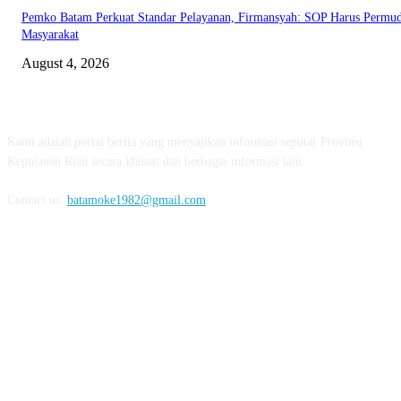
Pemko Batam Perkuat Standar Pelayanan, Firmansyah: SOP Harus Permu
Masyarakat
August 4, 2026
ABOUT US
Kami adalah portal berita yang menyajikan informasi seputar Provinsi
Kepulauan Riau secara khusus dan berbagai informasi lain.
Contact us:
batamoke1982@gmail.com
FOLLOW US