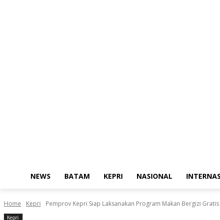
NEWS
BATAM
KEPRI
NASIONAL
INTERNA
Home
Kepri
Pemprov Kepri Siap Laksanakan Program Makan Bergizi Gratis
Kepri