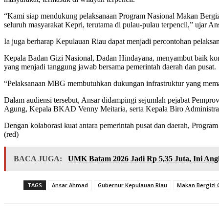
“Kami siap mendukung pelaksanaan Program Nasional Makan Bergizi 
seluruh masyarakat Kepri, terutama di pulau-pulau terpencil,” ujar An
Ia juga berharap Kepulauan Riau dapat menjadi percontohan pelaksa
Kepala Badan Gizi Nasional, Dadan Hindayana, menyambut baik kom
yang menjadi tanggung jawab bersama pemerintah daerah dan pusat.
“Pelaksanaan MBG membutuhkan dukungan infrastruktur yang memadai
Dalam audiensi tersebut, Ansar didampingi sejumlah pejabat Pempr
Agung, Kepala BKAD Venny Meitaria, serta Kepala Biro Administr
Dengan kolaborasi kuat antara pemerintah pusat dan daerah, Progra
(red)
BACA JUGA:
UMK Batam 2026 Jadi Rp 5,35 Juta, Ini An
TAGS
Ansar Ahmad
Gubernur Kepulauan Riau
Makan Bergizi 