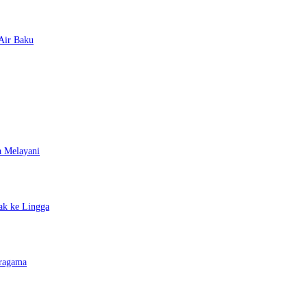
Air Baku
a Melayani
ak ke Lingga
eragama