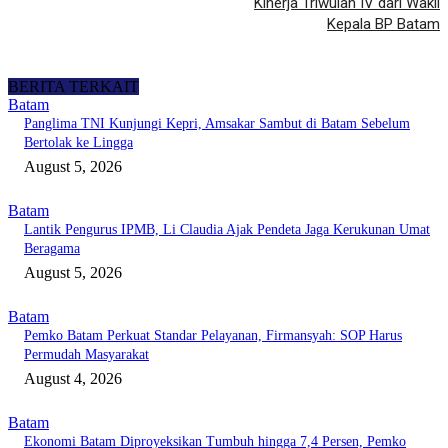
Kinerja Triwulan IV dari Wakil
Kepala BP Batam
BERITA TERKAIT
Batam
Panglima TNI Kunjungi Kepri, Amsakar Sambut di Batam Sebelum
Bertolak ke Lingga
August 5, 2026
Batam
Lantik Pengurus IPMB, Li Claudia Ajak Pendeta Jaga Kerukunan Umat
Beragama
August 5, 2026
Batam
Pemko Batam Perkuat Standar Pelayanan, Firmansyah: SOP Harus
Permudah Masyarakat
August 4, 2026
Batam
Ekonomi Batam Diproyeksikan Tumbuh hingga 7,4 Persen, Pemko