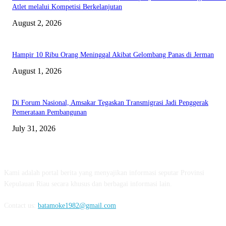
Atlet melalui Kompetisi Berkelanjutan
August 2, 2026
Hampir 10 Ribu Orang Meninggal Akibat Gelombang Panas di Jerman
August 1, 2026
Di Forum Nasional, Amsakar Tegaskan Transmigrasi Jadi Penggerak
Pemerataan Pembangunan
July 31, 2026
ABOUT US
Kami adalah portal berita yang menyajikan informasi seputar Provinsi
Kepulauan Riau secara khusus dan berbagai informasi lain.
Contact us:
batamoke1982@gmail.com