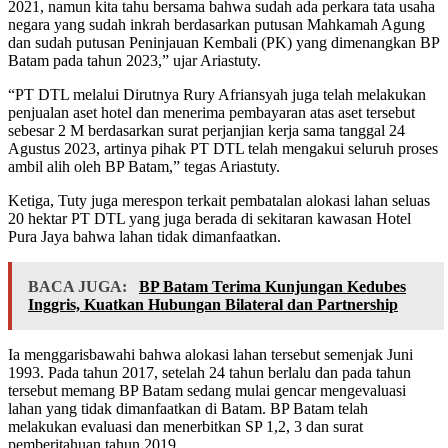
2021, namun kita tahu bersama bahwa sudah ada perkara tata usaha
negara yang sudah inkrah berdasarkan putusan Mahkamah Agung
dan sudah putusan Peninjauan Kembali (PK) yang dimenangkan BP
Batam pada tahun 2023,” ujar Ariastuty.
“PT DTL melalui Dirutnya Rury Afriansyah juga telah melakukan
penjualan aset hotel dan menerima pembayaran atas aset tersebut
sebesar 2 M berdasarkan surat perjanjian kerja sama tanggal 24
Agustus 2023, artinya pihak PT DTL telah mengakui seluruh proses
ambil alih oleh BP Batam,” tegas Ariastuty.
Ketiga, Tuty juga merespon terkait pembatalan alokasi lahan seluas
20 hektar PT DTL yang juga berada di sekitaran kawasan Hotel
Pura Jaya bahwa lahan tidak dimanfaatkan.
BACA JUGA:
BP Batam Terima Kunjungan Kedubes
Inggris, Kuatkan Hubungan Bilateral dan Partnership
Ia menggarisbawahi bahwa alokasi lahan tersebut semenjak Juni
1993. Pada tahun 2017, setelah 24 tahun berlalu dan pada tahun
tersebut memang BP Batam sedang mulai gencar mengevaluasi
lahan yang tidak dimanfaatkan di Batam. BP Batam telah
melakukan evaluasi dan menerbitkan SP 1,2, 3 dan surat
pemberitahuan tahun 2019.