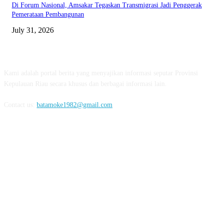
Di Forum Nasional, Amsakar Tegaskan Transmigrasi Jadi Penggerak
Pemerataan Pembangunan
July 31, 2026
ABOUT US
Kami adalah portal berita yang menyajikan informasi seputar Provinsi
Kepulauan Riau secara khusus dan berbagai informasi lain.
Contact us:
batamoke1982@gmail.com
FOLLOW US