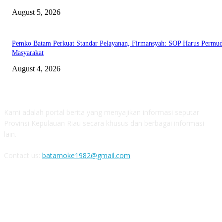
August 5, 2026
Pemko Batam Perkuat Standar Pelayanan, Firmansyah: SOP Harus Permu
Masyarakat
August 4, 2026
ABOUT US
Kami adalah portal berita yang menyajikan informasi seputar
Provinsi Kepulauan Riau secara khusus dan berbagai informasi
lain.
Contact us:
batamoke1982@gmail.com
FOLLOW US