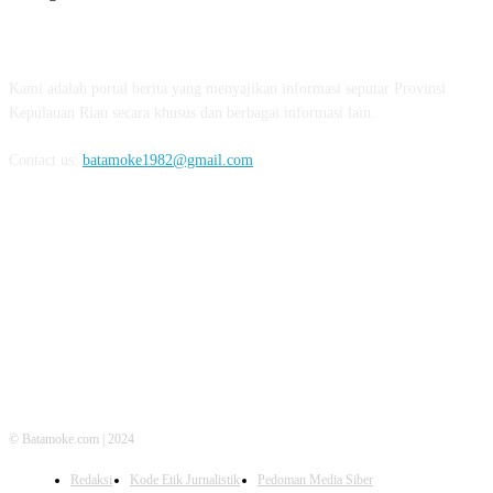
ABOUT US
Kami adalah portal berita yang menyajikan informasi seputar Provinsi
Kepulauan Riau secara khusus dan berbagai informasi lain.
Contact us:
batamoke1982@gmail.com
FOLLOW US
© Batamoke.com | 2024
Redaksi
Kode Etik Jurnalistik
Pedoman Media Siber