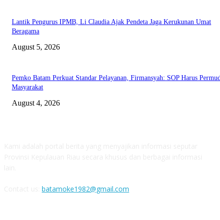
Lantik Pengurus IPMB, Li Claudia Ajak Pendeta Jaga Kerukunan Umat
Beragama
August 5, 2026
Pemko Batam Perkuat Standar Pelayanan, Firmansyah: SOP Harus Permu
Masyarakat
August 4, 2026
ABOUT US
Kami adalah portal berita yang menyajikan informasi seputar
Provinsi Kepulauan Riau secara khusus dan berbagai informasi
lain.
Contact us:
batamoke1982@gmail.com