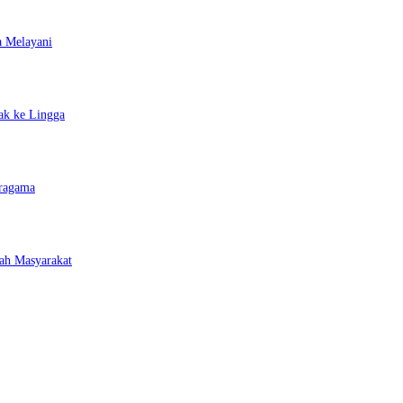
a Melayani
ak ke Lingga
eragama
ah Masyarakat