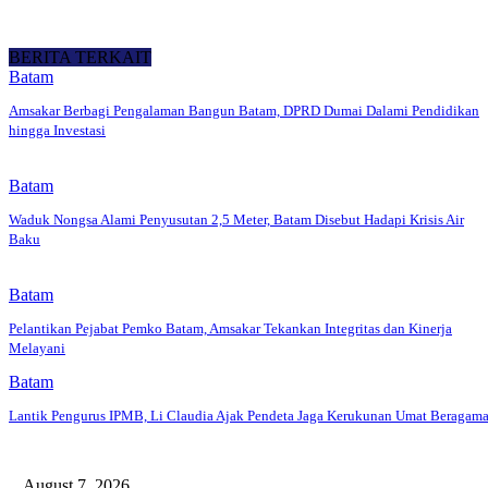
BERITA TERKAIT
Batam
Amsakar Berbagi Pengalaman Bangun Batam, DPRD Dumai Dalami Pendidikan
hingga Investasi
Batam
Waduk Nongsa Alami Penyusutan 2,5 Meter, Batam Disebut Hadapi Krisis Air
Baku
Batam
Pelantikan Pejabat Pemko Batam, Amsakar Tekankan Integritas dan Kinerja
Melayani
Batam
Lantik Pengurus IPMB, Li Claudia Ajak Pendeta Jaga Kerukunan Umat Beragam
August 7, 2026