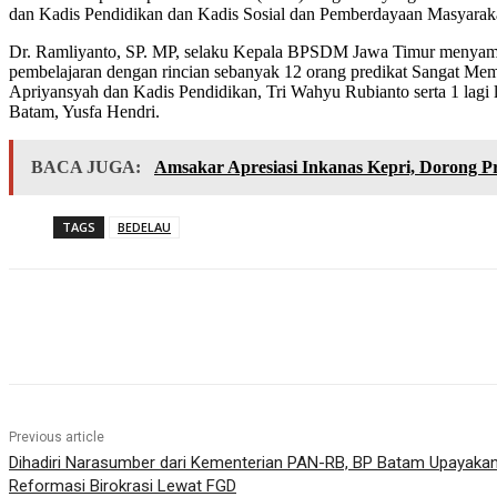
dan Kadis Pendidikan dan Kadis Sosial dan Pemberdayaan Masyarak
Dr. Ramliyanto, SP. MP, selaku Kepala BPSDM Jawa Timur menyampai
pembelajaran dengan rincian sebanyak 12 orang predikat Sangat Memu
Apriyansyah dan Kadis Pendidikan, Tri Wahyu Rubianto serta 1 lag
Batam, Yusfa Hendri.
BACA JUGA:
Amsakar Apresiasi Inkanas Kepri, Dorong Pre
TAGS
BEDELAU
Share
Previous article
Dihadiri Narasumber dari Kementerian PAN-RB, BP Batam Upayakan
Reformasi Birokrasi Lewat FGD