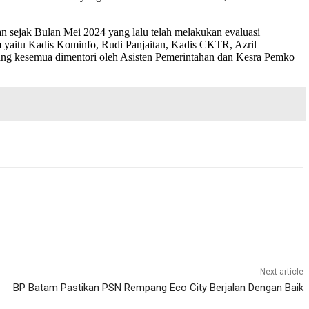
 sejak Bulan Mei 2024 yang lalu telah melakukan evaluasi
am yaitu Kadis Kominfo, Rudi Panjaitan, Kadis CKTR, Azril
ang kesemua dimentori oleh Asisten Pemerintahan dan Kesra Pemko
Next article
BP Batam Pastikan PSN Rempang Eco City Berjalan Dengan Baik