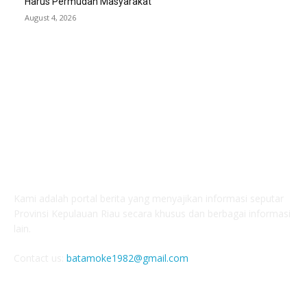
Harus Permudah Masyarakat
August 4, 2026
ABOUT US
Kami adalah portal berita yang menyajikan informasi seputar
Provinsi Kepulauan Riau secara khusus dan berbagai informasi
lain.
Contact us:
batamoke1982@gmail.com