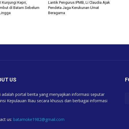
 Kunjungi Kepri,
Lantik Pengurus IPMB, Li Claudia Ajak
mbut di Batam Sebelum
Pendeta Jaga Kerukunan Umat
 Lingga
Beragama
OUT US
F
 adalah portal berita yang menyajikan informasi seputar
insi Kepulauan Riau secara khusus dan berbagai informasi
act us:
batamoke1982@gmail.com