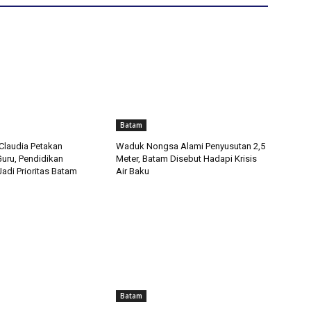
Batam
Claudia Petakan
Waduk Nongsa Alami Penyusutan 2,5
uru, Pendidikan
Meter, Batam Disebut Hadapi Krisis
Jadi Prioritas Batam
Air Baku
Batam