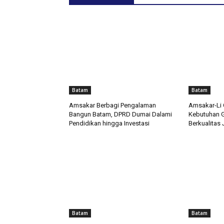
Batam
Batam
Amsakar Berbagi Pengalaman
Amsakar-Li 
Bangun Batam, DPRD Dumai Dalami
Kebutuhan G
Pendidikan hingga Investasi
Berkualitas 
Batam
Batam