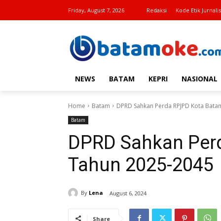
Friday, August 7, 2026
Redaksi
Kode Etik Jurnalis
NEWS
BATAM
KEPRI
NASIONAL
Home
Batam
DPRD Sahkan Perda RPJPD Kota Bata
Batam
DPRD Sahkan Per
Tahun 2025-2045
By
Lena
August 6, 2024
Share