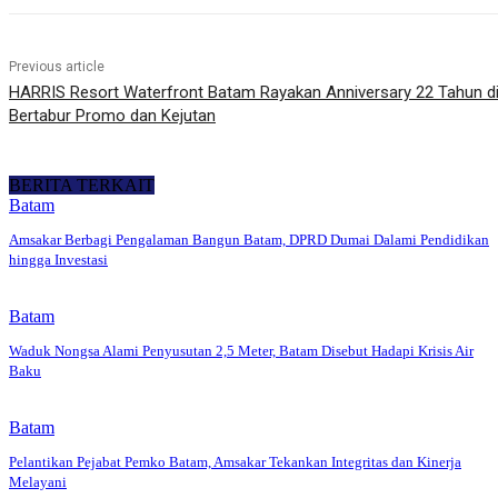
Previous article
HARRIS Resort Waterfront Batam Rayakan Anniversary 22 Tahun di
Bertabur Promo dan Kejutan
BERITA TERKAIT
Batam
Amsakar Berbagi Pengalaman Bangun Batam, DPRD Dumai Dalami Pendidikan
hingga Investasi
Batam
Waduk Nongsa Alami Penyusutan 2,5 Meter, Batam Disebut Hadapi Krisis Air
Baku
Batam
Pelantikan Pejabat Pemko Batam, Amsakar Tekankan Integritas dan Kinerja
Melayani