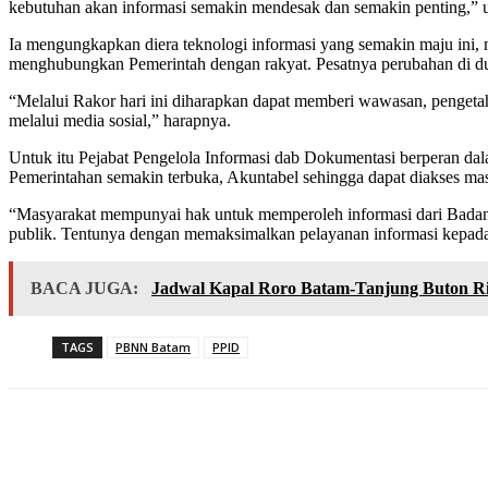
kebutuhan akan informasi semakin mendesak dan semakin penting,” uj
Ia mengungkapkan diera teknologi informasi yang semakin maju ini, 
menghubungkan Pemerintah dengan rakyat. Pesatnya perubahan di du
“Melalui Rakor hari ini diharapkan dapat memberi wawasan, pengetah
melalui media sosial,” harapnya.
Untuk itu Pejabat Pengelola Informasi dab Dokumentasi berperan da
Pemerintahan semakin terbuka, Akuntabel sehingga dapat diakses mas
“Masyarakat mempunyai hak untuk memperoleh informasi dari Badan Pub
publik. Tentunya dengan memaksimalkan pelayanan informasi kepada
BACA JUGA:
Jadwal Kapal Roro Batam-Tanjung Buton Ri
TAGS
PBNN Batam
PPID
Share