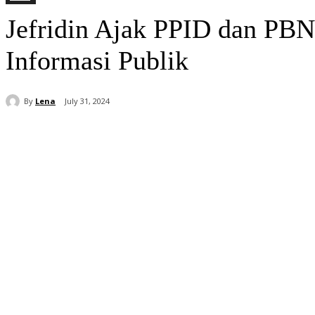
Jefridin Ajak PPID dan PB
Informasi Publik
By
Lena
July 31, 2024
Share