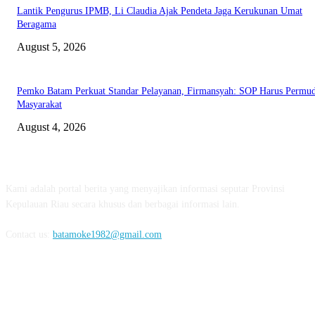
Lantik Pengurus IPMB, Li Claudia Ajak Pendeta Jaga Kerukunan Umat
Beragama
August 5, 2026
Pemko Batam Perkuat Standar Pelayanan, Firmansyah: SOP Harus Permu
Masyarakat
August 4, 2026
ABOUT US
Kami adalah portal berita yang menyajikan informasi seputar Provinsi
Kepulauan Riau secara khusus dan berbagai informasi lain.
Contact us:
batamoke1982@gmail.com
FOLLOW US