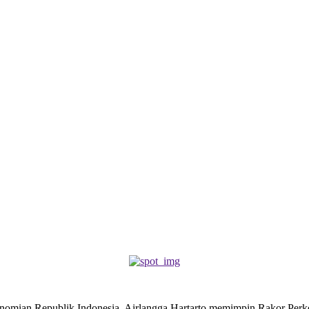
an Republik Indonesia, Airlangga Hartarto memimpin Rakor Perk