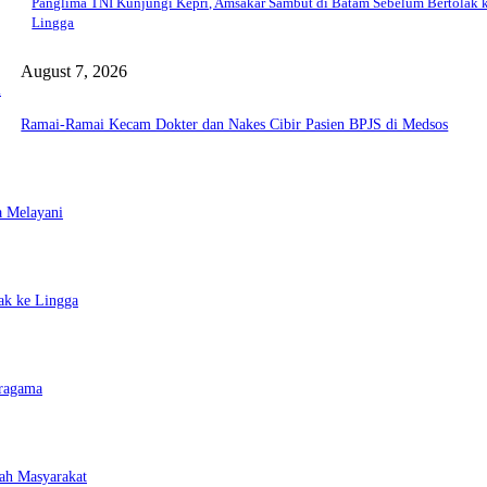
Panglima TNI Kunjungi Kepri, Amsakar Sambut di Batam Sebelum Bertolak 
Lingga
August 7, 2026
a
Ramai-Ramai Kecam Dokter dan Nakes Cibir Pasien BPJS di Medsos
a Melayani
ak ke Lingga
eragama
ah Masyarakat